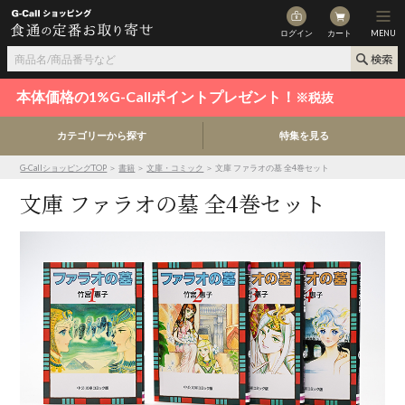
ログイン
カート
MENU
本体価格の1%G-Callポイントプレゼント！
※税抜
カテゴリーから探す
特集を見る
G-CallショッピングTOP
＞
書籍
＞
文庫・コミック
＞ 文庫 ファラオの墓 全4巻セット
文庫 ファラオの墓 全4巻セット