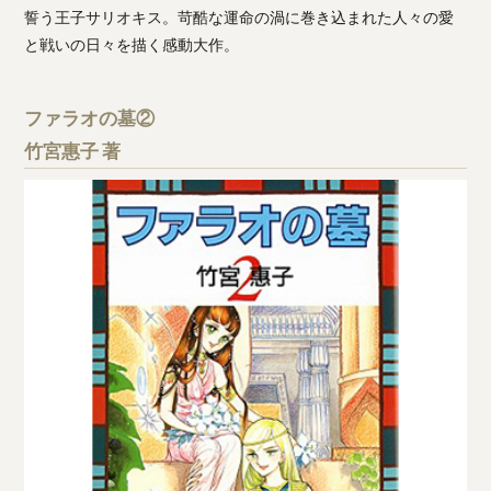
誓う王子サリオキス。苛酷な運命の渦に巻き込まれた人々の愛
と戦いの日々を描く感動大作。
ファラオの墓②
竹宮惠子 著