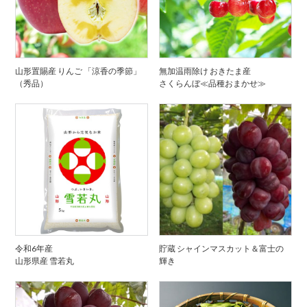
山形置賜産 りんご 「涼香の季節」
無加温雨除け おきたま産
（秀品）
さくらんぼ≪品種おまかせ≫
令和6年産
貯蔵 シャインマスカット＆富士の
山形県産 雪若丸
輝き