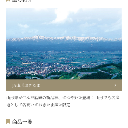
JA山形おきたま
山形県が生んだ話題の新品種、≪つや姫≫登場！ 山形でも名産
地として名高い≪おきたま産≫限定
商品一覧