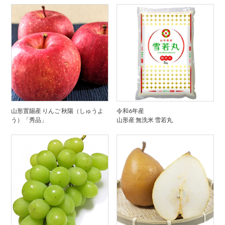
山形置賜産 りんご 秋陽（しゅうよ
令和6年産
う）「秀品」
山形産 無洗米 雪若丸