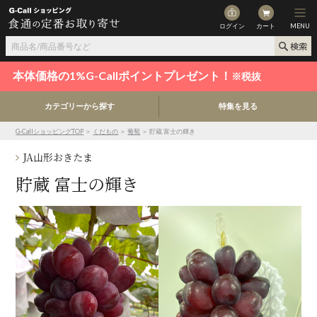
ログイン
カート
MENU
本体価格の1%G-Callポイントプレゼント！
※税抜
カテゴリーから探す
特集を見る
G-CallショッピングTOP
＞
くだもの
＞
葡萄
＞ 貯蔵 富士の輝き
JA山形おきたま
貯蔵 富士の輝き