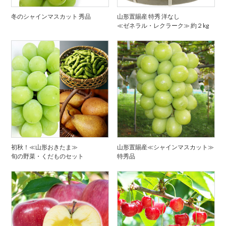
冬のシャインマスカット 秀品
山形置賜産 特秀 洋なし
≪ゼネラル・レクラーク≫ 約２kg
初秋！≪山形おきたま≫
山形置賜産≪シャインマスカット≫
旬の野菜・くだものセット
特秀品