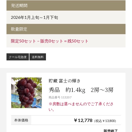
発送期間
2026年1月上旬～1月下旬
数量限定
限定50セット－販売0セット＝残50セット
クール宅急便
送料無料
貯蔵 富士の輝き
秀品 約1.4kg 2房～3房
商品番号 113207
※房数は選べませんのでご了承くださ
い。
￥12,778
本体価格
（税込￥13,800）
販売終了