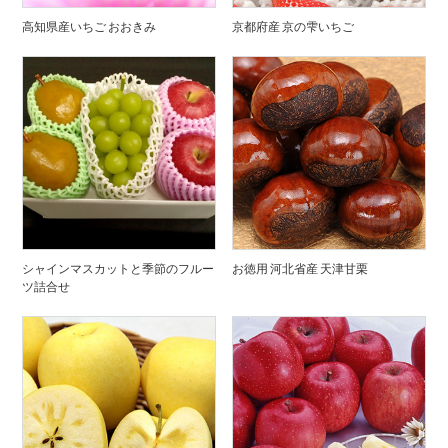
高知県産いちご おおきみ
京都府産 京の雫いちご
シャインマスカットと季節のフルー
お徳用 河北省産 天津甘栗
ツ詰合せ