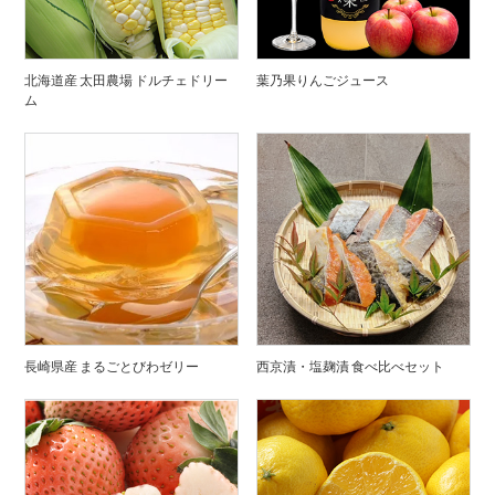
北海道産 太田農場 ドルチェドリー
葉乃果りんごジュース
ム
長崎県産 まるごとびわゼリー
西京漬・塩麹漬 食べ比べセット