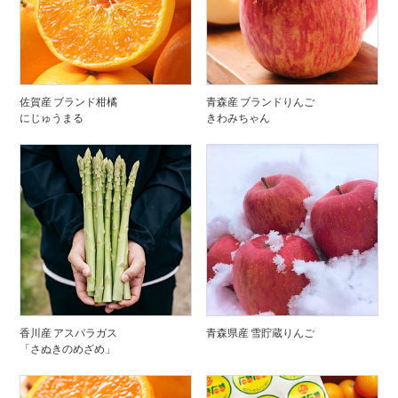
佐賀産 ブランド柑橘
青森産 ブランドりんご
にじゅうまる
きわみちゃん
香川産 アスパラガス
青森県産 雪貯蔵りんご
「さぬきのめざめ」