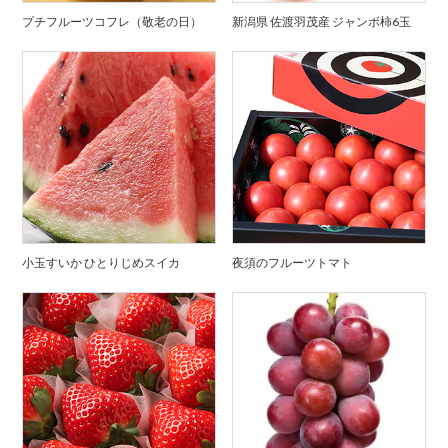
プチフルーツコフレ（敬老の日）
新潟県 佐渡羽茂産 ジャンボ柿6玉
小玉すいか ひとりじめスイカ
夜須のフルーツトマト