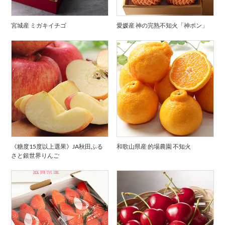
宮城産 ミガキイチゴ
愛媛産 神の完熟不知火「神ポン」
《糖度15度以上選果》JA秋田ふる
和歌山県産 的場農園 不知火
さと銀世界りんご