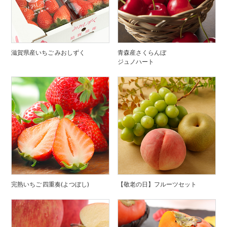
滋賀県産いちご みおしずく
青森産さくらんぼ
ジュノハート
完熟いちご 四重奏(よつぼし)
【敬老の日】フルーツセット