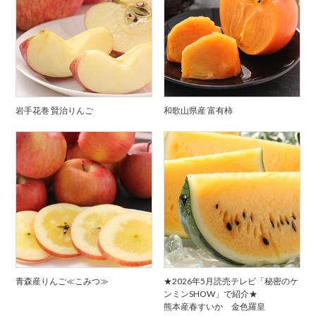
岩手花巻 賢治りんご
和歌山県産 富有柿
青森産りんご≪こみつ≫
★2026年5月読売テレビ「秘密のケ
ンミンSHOW」で紹介★
熊本産春すいか 金色羅皇