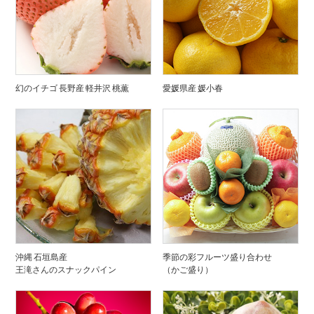
幻のイチゴ 長野産 軽井沢 桃薫
愛媛県産 媛小春
沖縄 石垣島産
季節の彩フルーツ盛り合わせ
王滝さんのスナックパイン
（かご盛り）