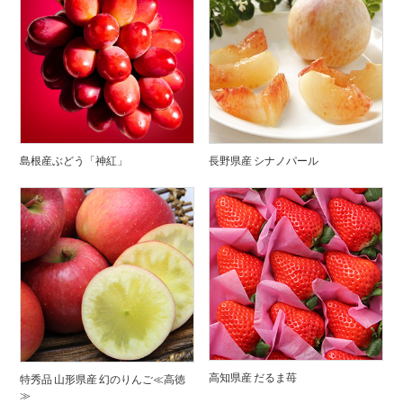
島根産ぶどう「神紅」
長野県産 シナノパール
高知県産 だるま苺
特秀品 山形県産 幻のりんご≪高徳
≫