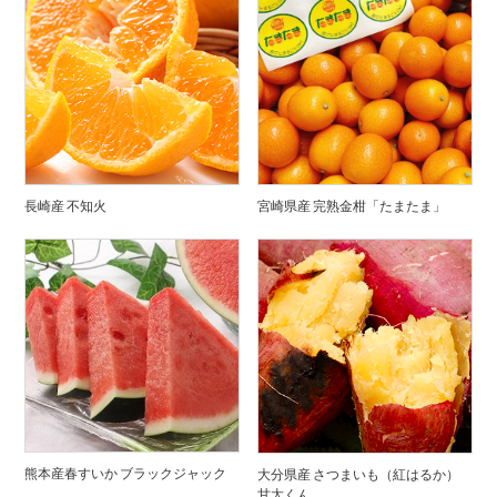
長崎産 不知火
宮崎県産 完熟金柑「たまたま」
熊本産春すいか ブラックジャック
大分県産 さつまいも（紅はるか）
甘太くん