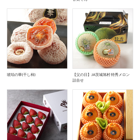
琥珀の華(干し柿)
【父の日】JA茨城旭村 特秀メロン
詰合せ