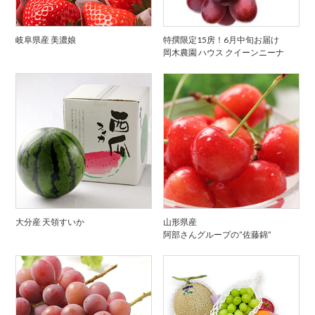
岐阜県産 美濃娘
特撰限定15房！6月中旬お届け
岡木農園 ハウス クイーンニーナ
大分産 天領すいか
山形県産
阿部さんグループの”佐藤錦”