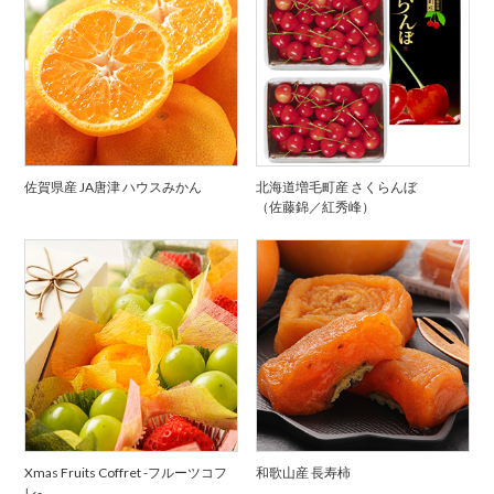
佐賀県産 JA唐津 ハウスみかん
北海道増毛町産 さくらんぼ
（佐藤錦／紅秀峰）
Xmas Fruits Coffret -フルーツコフ
和歌山産 長寿柿
レ-