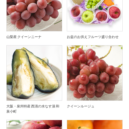
山梨産 クイーンニーナ
お盆のお供えフルーツ盛り合わせ
大阪・泉州特産 西清の水なす漬 和
クイーンルージュ
泉小町