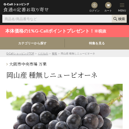
ログイン
カート
MENU
本体価格の1%G-Callポイントプレゼント！
※税抜
カテゴリーから探す
特集を見る
G-CallショッピングTOP
＞
くだもの
＞
葡萄
＞ 岡山産 種無しニューピオーネ
大阪市中央市場 万果
岡山産 種無しニューピオーネ