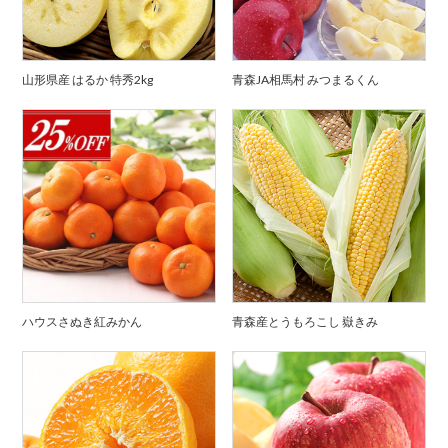
山形県産 はるか 特秀2kg
青森JA相馬村 みつまるくん
ハウスさぬき紅みかん
青森産とうもろこし 嶽きみ