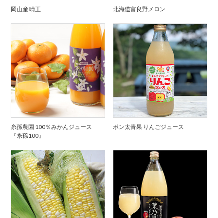
岡山産 晴王
北海道富良野メロン
糸孫農園 100％みかんジュース
ポン太青果 りんごジュース
『糸孫100』