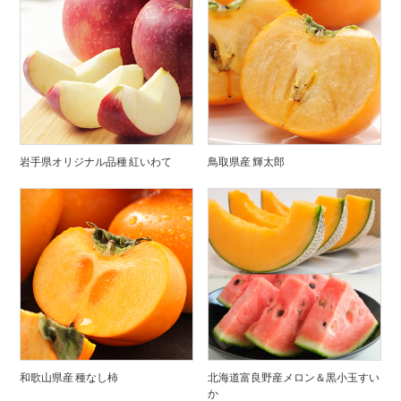
岩手県オリジナル品種 紅いわて
鳥取県産 輝太郎
和歌山県産 種なし柿
北海道富良野産メロン＆黒小玉すい
か