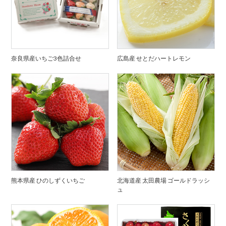
奈良県産いちご3色詰合せ
広島産 せとだハートレモン
熊本県産 ひのしずくいちご
北海道産 太田農場 ゴールドラッシ
ュ