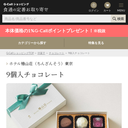
ログイン
カート
MENU
本体価格の1%G-Callポイントプレゼント！
※税抜
カテゴリーから探す
特集を見る
G-CallショッピングTOP
＞
洋菓子
＞
チョコレート
＞ 9個入チョコレート
ホテル椿山荘（ちんざんそう）東京
9個入チョコレート