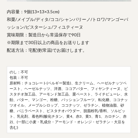
内容量：9個(13×13×3.5cm)
和栗/メイプル/ディタ/ココ/シャンパリーノ/トロワ/マンゴーパ
ッション/ピスターシュ/フィユティーヌ
賞味期限：製造日から常温保存で90日
※期限まで30日以上の商品をお送りします
配送方法：宅配便(常温)でお届けします。
のし：不可
包装：不可
原材料：チョコレート(ベルギー製造)、生クリーム、ヘーゼルナッツペ
ースト、ヘーゼルナッツ、洋酒、ココアバター、フィヤンティーヌ、ピ
スタチオ加工品、アーモンド加工品、栗ペースト、ライチピューレ、水
飴、バター、マンゴー、粉糖、パッションフルーツ、転化糖、ココナッ
ツオイル、メープルシロップ、ココナッツ、ゼラチン、植物油脂、砂
糖、バニラペースト、ピスタチオパウダー、脱脂粉乳/香料、ソルビッ
ト、乳化剤、着色料(酸化チタン、黄4、赤3、黄5、青1、カロチン、赤
2)、(一部に小麦・乳成分・アーモンド・オレンジ・ゼラチン・大豆を
含む)