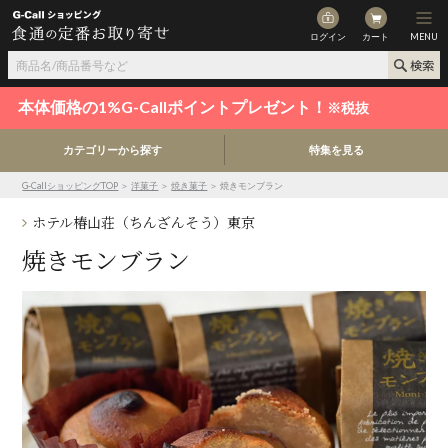
ログイン
カート
MENU
本体価格の1%G-Callポイントプレゼント！
※税抜
カテゴリーから探す
特集を見る
G-CallショッピングTOP
＞
洋菓子
＞
焼き菓子
＞ 焼きモンブラン
ホテル椿山荘（ちんざんそう）東京
焼きモンブラン