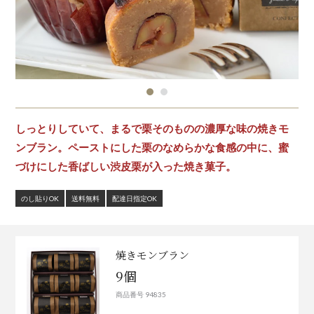
しっとりしていて、まるで栗そのものの濃厚な味の焼きモ
ンブラン。ペーストにした栗のなめらかな食感の中に、蜜
づけにした香ばしい渋皮栗が入った焼き菓子。
のし貼りOK
送料無料
配達日指定OK
焼きモンブラン
9個
商品番号 94835