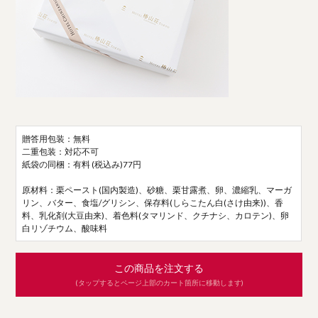
贈答用包装：無料
二重包装：対応不可
紙袋の同梱：有料 (税込み)77円
原材料：栗ペースト(国内製造)、砂糖、栗甘露煮、卵、濃縮乳、マーガ
リン、バター、食塩/グリシン、保存料(しらこたん白(さけ由来))、香
料、乳化剤(大豆由来)、着色料(タマリンド、クチナシ、カロテン)、卵
白リゾチウム、酸味料
この商品を注文する
(タップするとページ上部のカート箇所に移動します)