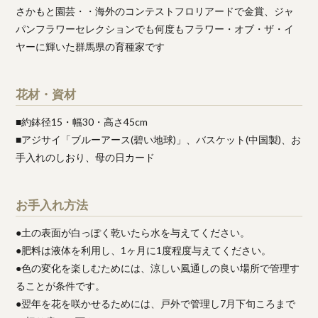
さかもと園芸・・海外のコンテストフロリアードで金賞、ジャ
パンフラワーセレクションでも何度もフラワー・オブ・ザ・イ
ヤーに輝いた群馬県の育種家です
花材・資材
■約鉢径15・幅30・高さ45cm
■アジサイ「ブルーアース(碧い地球)」、バスケット(中国製)、お
手入れのしおり、母の日カード
お手入れ方法
●土の表面が白っぽく乾いたら水を与えてください。
●肥料は液体を利用し、1ヶ月に1度程度与えてください。
●色の変化を楽しむためには、涼しい風通しの良い場所で管理す
ることが条件です。
●翌年を花を咲かせるためには、戸外で管理し7月下旬ころまで