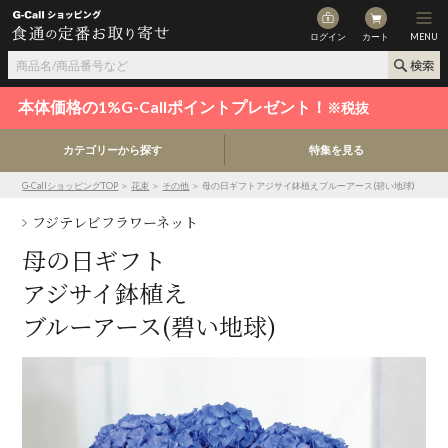
ログイン
カート
MENU
本体価格の1%G-Callポイントプレゼント！
※税抜
カテゴリーから探す
特集を見る
G-CallショッピングTOP
＞
花束
＞
その他
＞ 母の日ギフトアジサイ鉢植えブルーアース(碧い地球)
フジテレビフラワーネット
母の日ギフト
アジサイ鉢植え
ブルーアース(碧い地球)