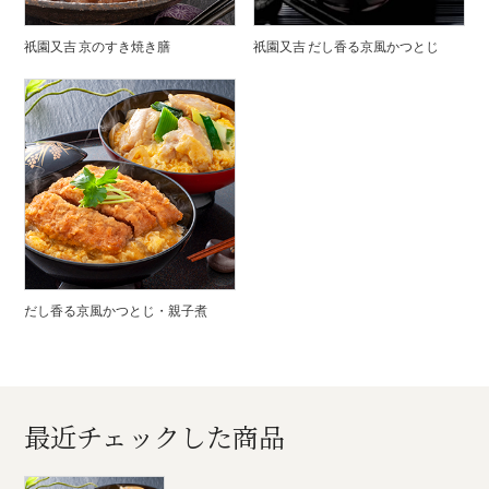
祇園又吉 京のすき焼き膳
祇園又吉 だし香る京風かつとじ
だし香る京風かつとじ・親子煮
最近チェックした商品