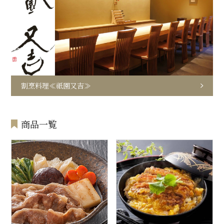
割烹料理≪祇園又吉≫
商品一覧