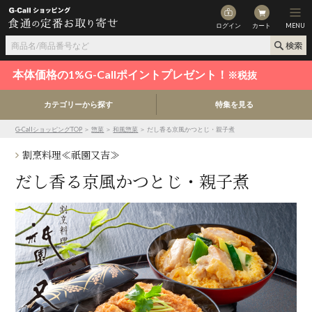
ログイン
カート
MENU
本体価格の1%G-Callポイントプレゼント！
※税抜
カテゴリーから探す
特集を見る
G-CallショッピングTOP
＞
惣菜
＞
和風惣菜
＞ だし香る京風かつとじ・親子煮
割烹料理≪祇園又吉≫
だし香る京風かつとじ・親子煮