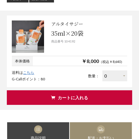
アルタイサジー
35ml×20袋
商品番号 104192
￥8,000
本体価格
（税込￥8,640）
送料は
こちら
数量：
G-Callポイント：80
カートに入れる
商品説明
配送・お支払い