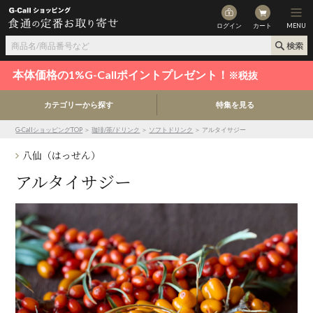
ログイン
カート
MENU
本体価格の1%G-Callポイントプレゼント！
※税抜
カテゴリーから探す
特集を見る
G-CallショッピングTOP
＞
珈琲/茶/ドリンク
＞
ソフトドリンク
＞ アルタイサジー
八仙（はっせん）
アルタイサジー