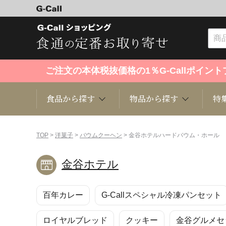
ご注文の本体税抜価格の1％G-Callポイ
食品から探す
物品から探す
特
食品から探す
物品から探す
特集・セール情報
TOP
>
洋菓子
>
バウムクーヘン
> 金谷ホテルハードバウム・ホール
金谷ホテル
くだもの
趣味・雑貨
お米
芸能・
百年カレー
G-Callスペシャル冷凍パンセット
洋菓子
キッチン用品
和菓子
ファッ
ロイヤルブレッド
クッキー
金谷グルメセ