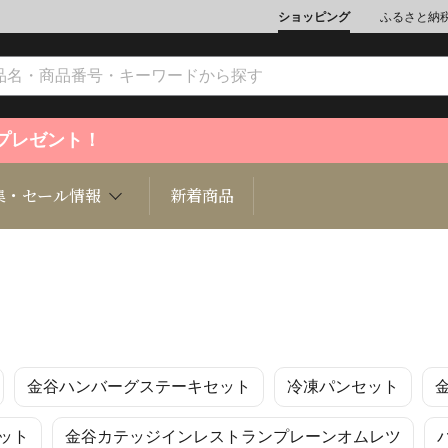
ショッピング
ふるさと納
ントプレゼント！
集・セール情報
新着商品
文化
魚介類
ジュエリー
肉類
インテリ
金谷ハンバーグステーキセット
冷凍パンセット
ション
総菜
定期購読雑誌
麺類/つ
書籍
ット
金谷カテッジインレストランプレーンオムレツ