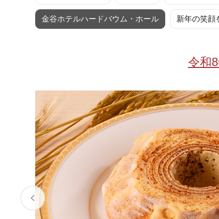
お酒
家電
珈琲/茶
キッズ
金谷ホテルハードバウム・ホール
新年の笑顔
鍋
健康/美容
旬の食
ペット
令和
産地検索