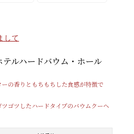
蜂蜜
パン
防災関連
り寄せ
健康/美容
まして
ホテルハードバウム・ホール
ターの香りともちもちした食感が特徴で
ゴツゴツしたハードタイプのバウムクーヘ
。