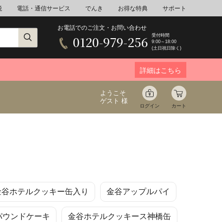
税
電話・通信サービス
でんき
お得な特典
サポート
お電話でのご注文・お問い合わせ
受付時間
0120-979-256
9:00～18:00
(土日祝日除く)
詳細はこちら
ようこそ
ゲスト 様
ログイン
カート
ア
野菜
花束ギフト
金谷ホテルクッキー缶入り
金谷アップルパイ
ゆ
ミネラルウォーター
音楽
パウンドケーキ
金谷ホテルクッキース神橋缶