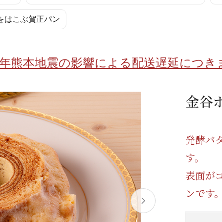
/ドリンク
ベビー
調味料
伝統工芸
乳製品/
事務用品
をはこぶ賀正パン
材
関連
ギフト
豊洲お取
8年熊本地震の影響による配送遅延につき
金谷
発酵バ
す。
表面が
ンです