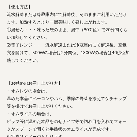
【使用方法】
流水解凍または冷蔵庫内にて解凍後、そのままご利用いただけ
ます。加熱するとより一層美味しく召し上がれます。
①湯せん・・・凍った袋のまま、湯中（90℃位）で20分間くら
い加熱してください。
②電子レンジ・・・流水解凍または冷蔵庫内にて解凍後、空気
穴を開けて、500Wの場合は2分間位、1300Wの場合は40秒位加
熱してください。
【お勧めのお召し上がり方】
・オムレツの場合は、
温めた本品にベーコンやハム、季節の野菜を添えてケチャップ
等を掛けてお召し上がりください。
・オムライスの場合は、
ピラフ等に温めた本品をのせナイフ等で切れ目を入れてフォー
クかスプーンで開くと半熟状のオムライスが完成です。
※写真はイメージとなります。