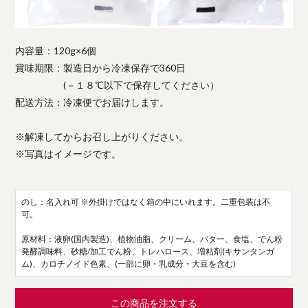
内容量：120g×6個
賞味期限：製造日から冷凍保存で360日
(－１８℃以下で保存してください）
配送方法：冷凍便でお届けします。
※解凍してからお召し上がりください。
※写真はイメージです。
のし：名入れ可 ※外掛けではなく箱の中にいれます。二重包装は不
可。
原材料：液卵(国内製造)、植物油脂、クリーム、バター、食塩、でん粉
発酵調味料、砂糖/加工でん粉、トレハロース、増粘剤(キサンタンガ
ム)、カロチノイド色素、(一部に卵・乳成分・大豆を含む)
この商品を注文する