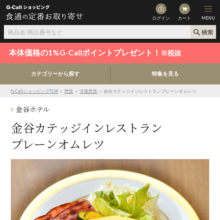
ログイン
カート
MENU
本体価格の1%G-Callポイントプレゼント！
※税抜
カテゴリーから探す
特集を見る
G-CallショッピングTOP
＞
惣菜
＞
洋風惣菜
＞ 金谷カテッジインレストランプレーンオムレツ
金谷ホテル
金谷カテッジインレストラン
プレーンオムレツ