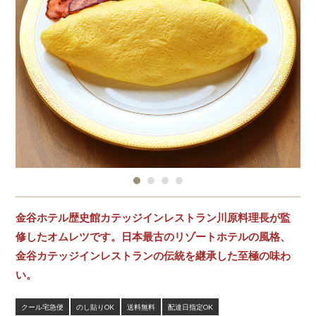
金谷ホテル歴史館カテッジインレストラン川原料理長が監
修したオムレツです。日本最古のリゾートホテルの風格、
金谷カテッジインレストランの伝統を継承した至極の味わ
い。
クール宅急便
のし貼りOK
送料無料
配達日指定OK