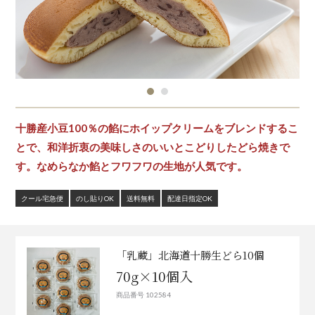
十勝産小豆100％の餡にホイップクリームをブレンドするこ
とで、和洋折衷の美味しさのいいとこどりしたどら焼きで
す。なめらなか餡とフワフワの生地が人気です。
クール宅急便
のし貼りOK
送料無料
配達日指定OK
「乳蔵」北海道十勝生どら10個
70g×10個入
商品番号 102584