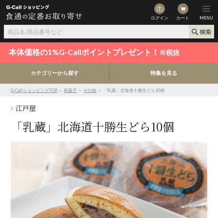
ログイン
カート
MENU
本体価格の1%G-Callポイントプレゼント！
※税抜
カテゴリーから探す
特集を見る
G-CallショッピングTOP
＞
和菓子
＞
その他
＞ 「乳蔵」北海道十勝生どら10個
江戸屋
「乳蔵」北海道十勝生どら10個