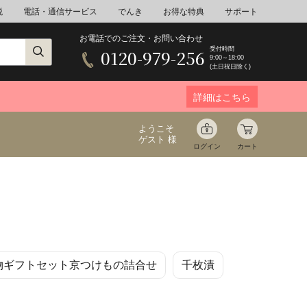
税
電話・通信サービス
でんき
お得な特典
サポート
お電話でのご注文・お問い合わせ
受付時間
0120-979-256
9:00～18:00
(土日祝日除く)
詳細はこちら
ようこそ
ゲスト 様
ログイン
カート
ア
野菜
花束ギフト
物ギフトセット京つけもの詰合せ
千枚漬
ゆ
ミネラルウォーター
音楽