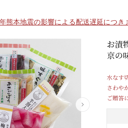
/ドリンク
ベビー
調味料
伝統工芸
乳製品/
事務用品
8年熊本地震の影響による配送遅延につき
材
関連
ギフト
豊洲お取
お漬
京の
水なす
さわや
ご贈答