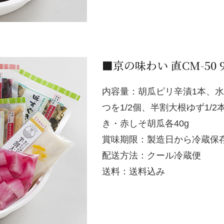
■京の味わい 直CM-50 
内容量：胡瓜ピリ辛漬1本、水
つを1/2個、半割大根ゆず1/
き・赤しそ胡瓜各40g
賞味期限：製造日から冷蔵保
配送方法：クール冷蔵便
送料：送料込み