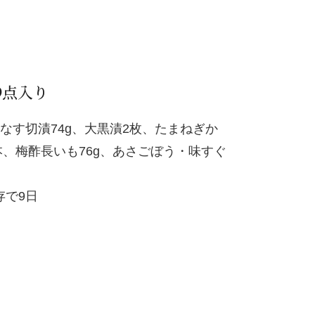
9点入り
なす切漬74g、大黒漬2枚、たまねぎか
2本、梅酢長いも76g、あさごぼう・味すぐ
存で9日