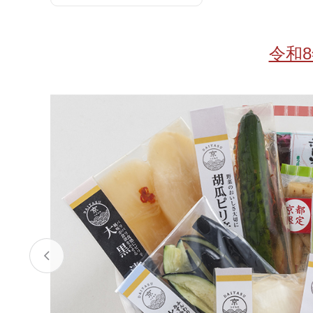
お酒
家電
珈琲/茶
キッズ
令和
鍋
健康/美容
旬の食
ペット
産地検索