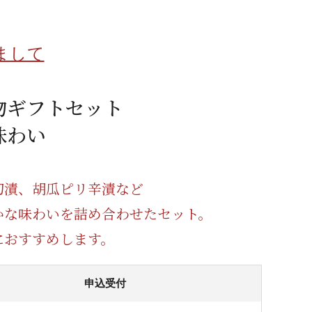
蜂蜜
パン
防災関連
まして
り寄せ
健康/美容
物ギフトセット
味わい
切漬、胡瓜ピリ辛漬など
かな味わいを詰め合わせたセット。
におすすめします。
申込受付