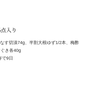
6点入り
す切漬74g、半割大根ゆず1/2本、梅酢
ぐき各40g
存で9日