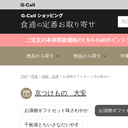
ご注文の本体税抜価格の1％G-Callポイ
食品から探す
物品から探す
特
食品から探す
物品から探す
特集・セール情報
TOP
>
惣菜
>
漬物・佃煮
> お漬物ギフトセット京の味わい
京つけもの 大安
くだもの
趣味・雑貨
お米
芸能・
お漬物ギフトセット味さわやか
お漬物ギフト
洋菓子
キッチン用品
和菓子
ファッ
千枚漬とちいさなだいやす