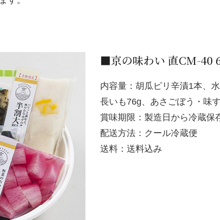
ます。
■京の味わい 直CM-40 
内容量：胡瓜ピリ辛漬1本、水な
長いも76g、あさごぼう・味す
賞味期限：製造日から冷蔵保
配送方法：クール冷蔵便
送料：送料込み