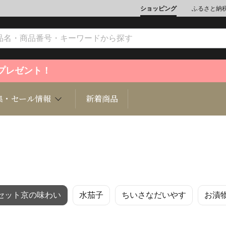
ショッピング
ふるさと納
ントプレゼント！
集・セール情報
新着商品
文化
魚介類
ジュエリー
肉類
インテリ
セット京の味わい
水茄子
ちいさなだいやす
お漬
ション
総菜
定期購読雑誌
麺類/つ
書籍