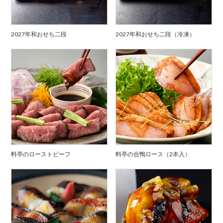
2027年和おせち二段
2027年和おせち二段（冷凍）
料亭のローストビーフ
料亭の合鴨ロース（2本入）