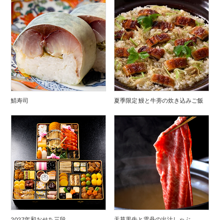
鯖寿司
夏季限定 鰻と牛蒡の炊き込みご飯
2027年和おせち三段
天草黒牛と雲丹の出汁しゃぶ