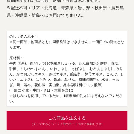
費期限が切れた場合も、返品・再送は承れません。
※配送不可エリア：北海道・青森県・岩手県・秋田県・鹿児島
県・沖縄県・離島へはお届けできません。
のし：名入れ不可
※同一商品、他商品ともに同梱発送はできません。一個口での発送とな
ります。
原材料：
牛肉(国産)、鍋だし(つゆ(本醸造しょうゆ、たん白加水分解物、食塩、
砂糖、ふし(かつおぶし、いわしぶし、さばぶし、むろあじぶし)、みり
ん、かつおぶしエキス、さばエキス、醸造酢、酵母エキス、こんぶ、し
いたけエキス)、はちみつ、醤油、みりん、風味調味料)、水菜、玉ね
ぎ、筍、若布、花山椒、実山椒、昆布/調味料(アミノ酸等)
(一部に 小麦・牛肉・さば・大豆を含む)
※はちみつを使用しているため、1歳未満の乳児には与えないでくださ
い。
この商品を注文する
(タップするとページ上部のカート箇所に移動します)