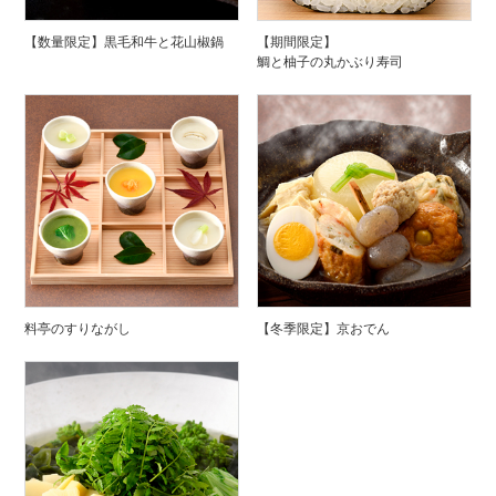
【数量限定】黒毛和牛と花山椒鍋
【期間限定】
鯛と柚子の丸かぶり寿司
料亭のすりながし
【冬季限定】京おでん