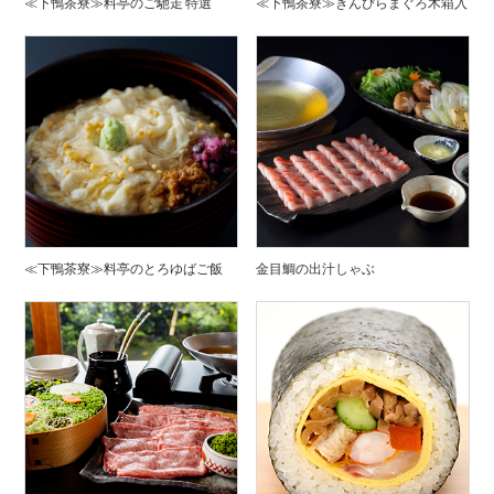
≪下鴨茶寮≫料亭のご馳走 特選
≪下鴨茶寮≫きんぴらまぐろ木箱入
≪下鴨茶寮≫料亭のとろゆばご飯
金目鯛の出汁しゃぶ