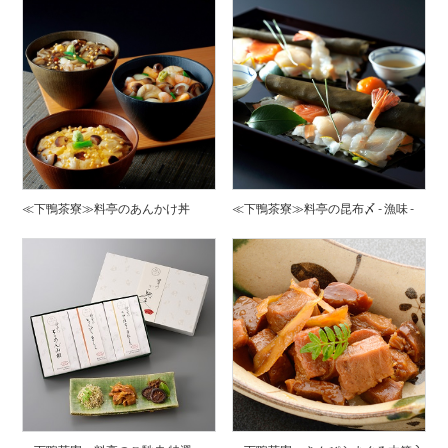
≪下鴨茶寮≫料亭のあんかけ丼
≪下鴨茶寮≫料亭の昆布〆 - 漁味 -