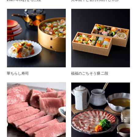
華ちらし寿司
福福のごちそう膳 二段