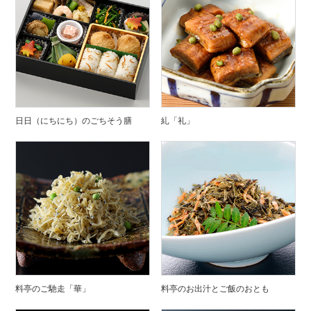
日日（にちにち）のごちそう膳
糺「礼」
料亭のご馳走「華」
料亭のお出汁とご飯のおとも