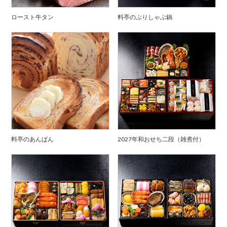
ロースト牛タン
料亭のぶりしゃぶ鍋
料亭のあんぱん
2027年和おせち二段（雑煮付）