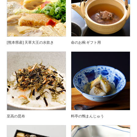
[熊本県産] 天草大王の水炊き
命のお椀 ギフト用
至高の昆布
料亭の鴨まんじゅう