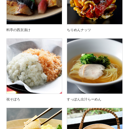
料亭の西京漬け
ちりめんナッツ
祝そぼろ
すっぽん出汁らーめん