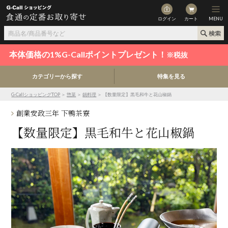
ログイン
カート
MENU
本体価格の1%G-Callポイントプレゼント！
※税抜
カテゴリーから探す
特集を見る
G-CallショッピングTOP
＞
惣菜
＞
鍋料理
＞ 【数量限定】黒毛和牛と花山椒鍋
創業安政三年 下鴨茶寮
【数量限定】黒毛和牛と花山椒鍋