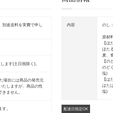
、別途送料を実費で申し
内容
のし
原材
【ほ
。
ほた
麦、食
【の
します(土日祝除く)。
のど
塩)
【は
った場合には商品の発売元
はた
いたしますが、商品の性
塩)
できません。
ます。
配達日指定OK