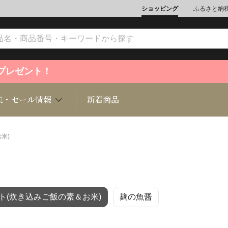
ショッピング
ふるさと納
ントプレゼント！
集・セール情報
新着商品
米)
文化
魚介類
ジュエリー
肉類
インテリ
ト(炊き込みご飯の素＆お米)
麹の魚醤
ション
総菜
定期購読雑誌
麺類/つ
書籍