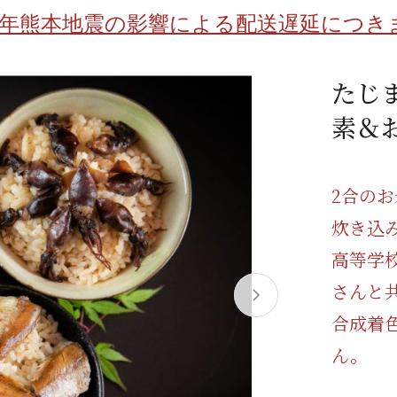
/ドリンク
ベビー
調味料
伝統工芸
乳製品/
事務用品
8年熊本地震の影響による配送遅延につき
材
関連
ギフト
豊洲お取
たじ
素＆お
2合の
炊き込
高等学
さんと
合成着
ん。