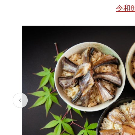
お酒
家電
珈琲/茶
キッズ
令和
鍋
健康/美容
旬の食
ペット
産地検索