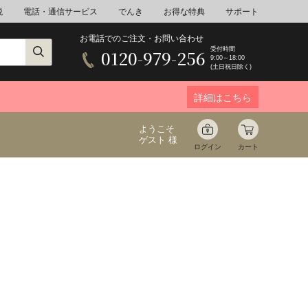
税
電話・通信サービス
でんき
お得な特典
サポート
お電話でのご注文・お問い合わせ
受付時間
0120-979-256
9:00～18:00
(土日祝日除く)
詳細はこちら
ようこそ
ゲスト 様
ログイン
カート
ア
野菜
花束ギフト
ゆ
ミネラルウォーター
音楽