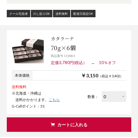
クール宅急便
のし貼りOK
送料無料
配達日指定OK
カタラーナ
70g×6個
商品番号 115884
定価3,780円(税込） → 10％オフ
￥3,150
本体価格
（税込￥3,402）
送料無料
※北海道・沖縄は
数量：
送料がかかります。
こちら
G-Callポイント：31
カートに入れる