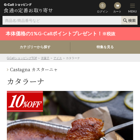
ログイン
カート
MENU
本体価格の1%G-Callポイントプレゼント！
※税抜
カテゴリーから探す
特集を見る
G-CallショッピングTOP
＞
洋菓子
＞
アイス
＞ カタラーナ
Castagna カスターニャ
カタラーナ