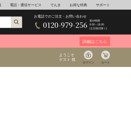
税
電話・通信サービス
でんき
お得な特典
サポート
お電話でのご注文・お問い合わせ
受付時間
0120-979-256
9:00～18:00
(土日祝日除く)
詳細はこちら
ようこそ
ゲスト 様
ログイン
カート
ア
野菜
花束ギフト
ゆ
ミネラルウォーター
音楽