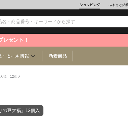
ショッピング
ふるさと納
ントプレゼント！
集・セール情報
新着商品
大福」12個入
文化
魚介類
ジュエリー
肉類
インテリ
の豆大福」12個入
ション
総菜
定期購読雑誌
麺類/つ
書籍