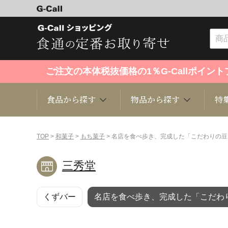
ご注文の本体税抜価格の1％G-Callポイ
食品から探す
物品から探す
特
食品から探す
物品から探す
特集・セール情報
TOP
>
和菓子
>
もち菓子
> 名店を食べ歩き、完成した「こだわりの豆
三秀堂
くだもの
趣味・雑貨
お米
芸能・
くずバー
名店を食べ歩き、完成した「こだわり
洋菓子
キッチン用品
和菓子
ファッ