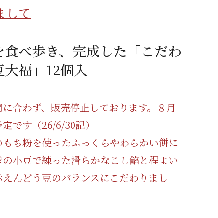
蜂蜜
パン
防災関連
まして
り寄せ
健康/美容
を食べ歩き、完成した「こだわ
豆大福」12個入
間に合わず、販売停止しております。８月
定です（26/6/30記）
のもち粉を使ったふっくらやわらかい餅に
産の小豆で練った滑らかなこし餡と程よい
赤えんどう豆のバランスにこだわりまし