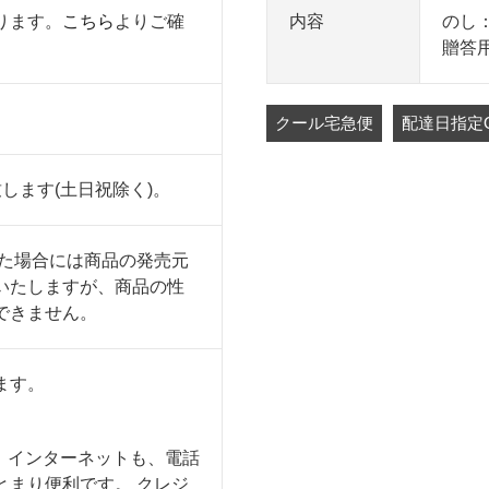
ります。
こちら
よりご確
内容
のし
贈答
クール宅急便
配達日指定
します(土日祝除く)。
った場合には商品の発売元
いたしますが、商品の性
できません。
ます。
も、インターネットも、電話
とまり便利です。 クレジ