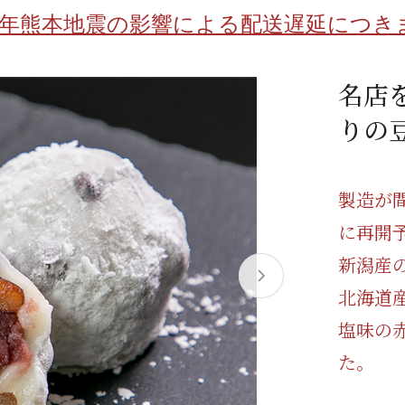
/ドリンク
ベビー
調味料
伝統工芸
乳製品/
事務用品
8年熊本地震の影響による配送遅延につき
材
関連
ギフト
豊洲お取
名店
りの
製造が
に再開予
新潟産
北海道
塩味の
た。