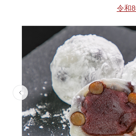
お酒
家電
珈琲/茶
キッズ
令和
鍋
健康/美容
旬の食
ペット
産地検索