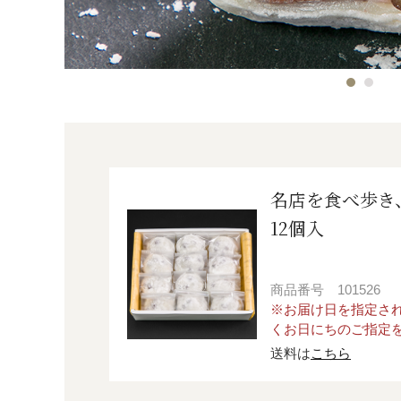
名店を食べ歩き
12個入
商品番号
101526
※お届け日を指定さ
くお日にちのご指定
送料は
こちら