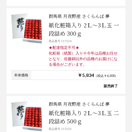
群馬県 月夜野産 さくらんぼ 夢
紙化粧箱入り 2Ｌ～3Ｌ玉 一
段詰め 300ｇ
商品番号 117224
★配達指定不可★
化粧箱（紙製）入り※今年は品種お任せ
となり、佐藤錦以外の品種のお届けにな
る場合がございます。
￥5,834
本体価格
（税込￥6,300）
販売終了
群馬県 月夜野産 さくらんぼ 夢
紙化粧箱入り 2Ｌ～3Ｌ玉 二
段詰め 500ｇ
商品番号 117225