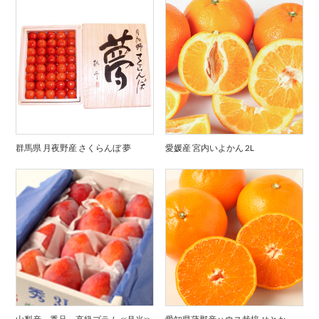
群馬県 月夜野産 さくらんぼ 夢
愛媛産 宮内いよかん 2L