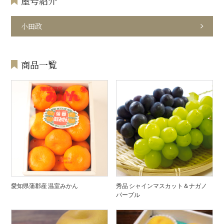
屋号紹介
小田政
商品一覧
愛知県蒲郡産 温室みかん
秀品 シャインマスカット＆ナガノ
パープル