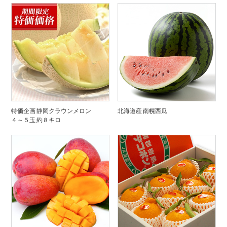
特価企画 静岡クラウンメロン
北海道産 南幌西瓜
４～５玉 約８キロ