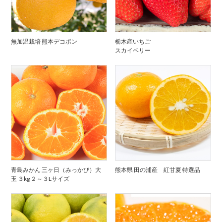
無加温栽培 熊本デコポン
栃木産いちご
スカイベリー
青島みかん 三ヶ日（みっかび）大
熊本県 田の浦産 紅甘夏 特選品
玉 ３kg ２～３Lサイズ