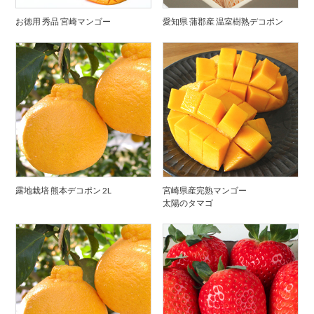
お徳用 秀品 宮崎マンゴー
愛知県 蒲郡産 温室樹熟デコポン
露地栽培 熊本デコポン 2L
宮崎県産完熟マンゴー
太陽のタマゴ