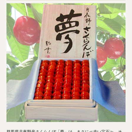
群馬県月夜野産さくらんぼ「夢」は、まさに≪赤い宝石≫。そ