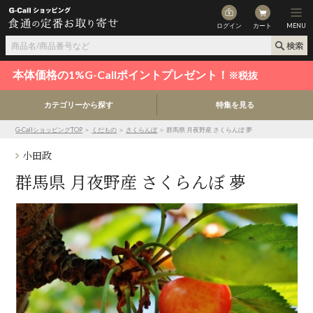
ログイン
カート
MENU
本体価格の1%G-Callポイントプレゼント！
※税抜
カテゴリーから探す
特集を見る
G-CallショッピングTOP
＞
くだもの
＞
さくらんぼ
＞ 群馬県 月夜野産 さくらんぼ 夢
小田政
群馬県 月夜野産 さくらんぼ 夢