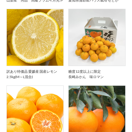
山梨産 秀品 高級プラム≪月光≫
愛知県蒲郡産ハウス栽培 せとか
訳あり特価品 愛媛産 国産レモン
糖度12度以上に限定
2.5kg(M～L混合)
長崎みかん 味ロマン