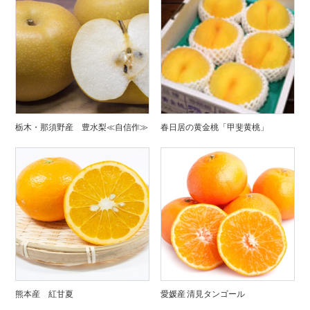
栃木・那須野産 豊水梨≪自信作≫
春日居の黄金桃「甲斐黄桃」
熊本産 紅甘夏
愛媛産 清見タンゴール