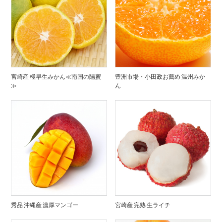
宮崎産 極早生みかん≪南国の陽蜜
豊洲市場・小田政お薦め 温州みか
≫
ん
秀品 沖縄産 濃厚マンゴー
宮崎産 完熟 生ライチ