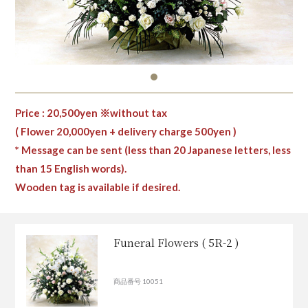
Price : 20,500yen ※without tax
( Flower 20,000yen + delivery charge 500yen )
* Message can be sent (less than 20 Japanese letters, less
than 15 English words).
Wooden tag is available if desired.
Funeral Flowers ( 5R-2 )
商品番号 10051