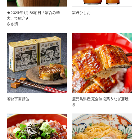
★2025年1月 BS朝日「家呑み華
雲丹ひしお
大」で紹介★
ささ漬
若狭宇宙鯖缶
鹿児島県産 完全無投薬うなぎ蒲焼
き