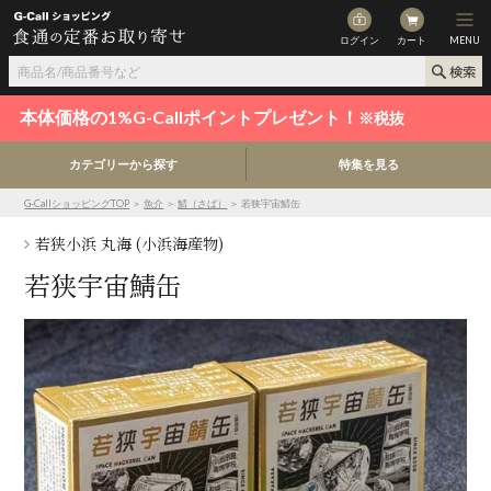
ログイン
カート
MENU
本体価格の1%G-Callポイントプレゼント！
※税抜
カテゴリーから探す
特集を見る
G-CallショッピングTOP
＞
魚介
＞
鯖（さば）
＞ 若狭宇宙鯖缶
若狭小浜 丸海 (小浜海産物)
若狭宇宙鯖缶