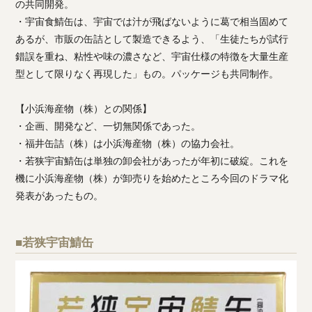
の共同開発。
・宇宙食鯖缶は、宇宙では汁が飛ばないように葛で相当固めて
あるが、市販の缶詰として製造できるよう、「生徒たちが試行
錯誤を重ね、粘性や味の濃さなど、宇宙仕様の特徴を大量生産
型として限りなく再現した」もの。パッケージも共同制作。
【小浜海産物（株）との関係】
・企画、開発など、一切無関係であった。
・福井缶詰（株）は小浜海産物（株）の協力会社。
・若狭宇宙鯖缶は単独の卸会社があったが年初に破綻。これを
機に小浜海産物（株）が卸売りを始めたところ今回のドラマ化
発表があったもの。
■若狭宇宙鯖缶