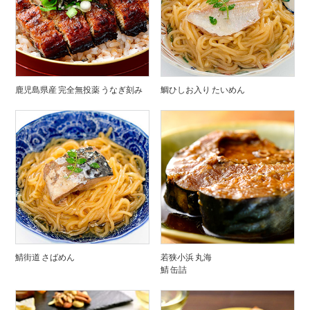
鹿児島県産 完全無投薬 うなぎ刻み
鯛ひしお入り たいめん
鯖街道 さばめん
若狭小浜 丸海
鯖 缶詰