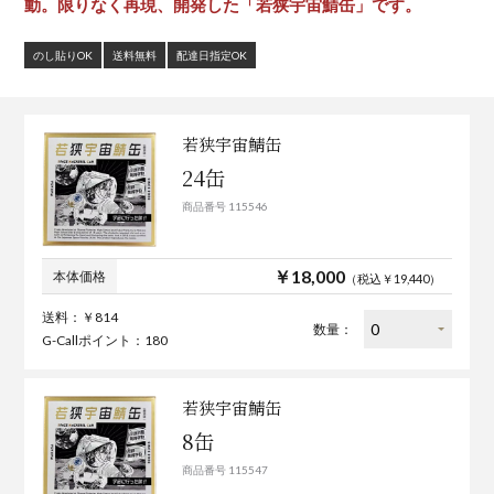
動。限りなく再現、開発した「若狭宇宙鯖缶」です。
のし貼りOK
送料無料
配達日指定OK
若狭宇宙鯖缶
24缶
商品番号 115546
￥18,000
本体価格
（税込￥19,440）
送料：￥814
数量：
G-Callポイント：180
若狭宇宙鯖缶
8缶
商品番号 115547