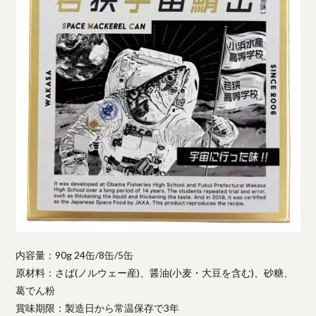
内容量：90g 24缶/8缶/5缶
原材料：さば(ノルウェー産)、醤油(小麦・大豆を含む)、砂糖、
葛でん粉
賞味期限：製造日から常温保存で3年