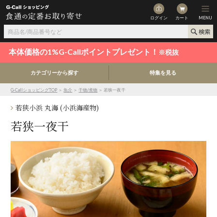
ログイン
カート
MENU
本体価格の1%G-Callポイントプレゼント！
※税抜
カテゴリーから探す
特集を見る
G-CallショッピングTOP
＞
魚介
＞
干物/煮物
＞ 若狭一夜干
若狭小浜 丸海 (小浜海産物)
若狭一夜干