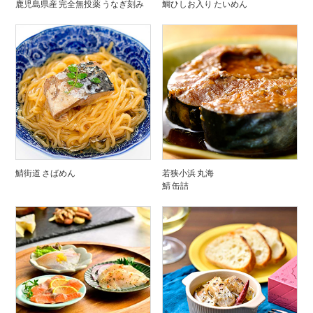
鹿児島県産 完全無投薬 うなぎ刻み
鯛ひしお入り たいめん
鯖街道 さばめん
若狭小浜 丸海
鯖 缶詰