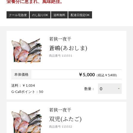
栄養分に恵まれ、風味絶佳。
クール宅急便
のし貼りOK
送料無料
配達日指定OK
若狭一夜干
蒼嶋(あおしま)
商品番号 115551
￥5,000
本体価格
（税込￥5,400）
送料：￥1,034
数量：
G-Callポイント：50
若狭一夜干
双児(ふたご)
商品番号 115552