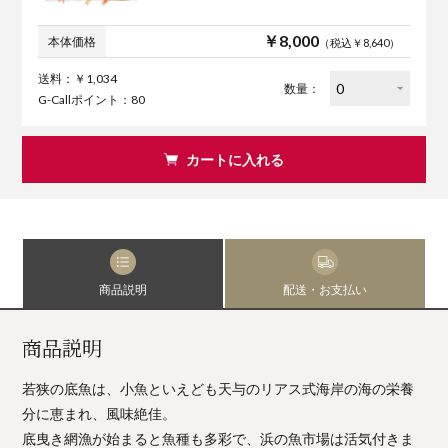
￥8,000
本体価格
（税込￥8,640）
送料：￥1,034
数量：
G-Callポイント：80
カートに入れる
商品説明
配送・お支払い
商品説明
若狭の底魚は、小魚といえども天与のリアス式海岸の海の栄養
分に恵まれ、風味絶佳。
底曳き網漁が始まると魚種も多彩で、浜の魚市場は活気付きま