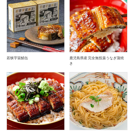
若狭宇宙鯖缶
鹿児島県産 完全無投薬うなぎ蒲焼
き