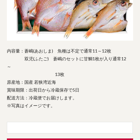
内容量：蒼嶋(あおしま) 魚種は不定で通常11～12枚
双児(ふたご) 蒼嶋のセットに甘鯛1枚が入り通常12
～
13枚
原産地：国産 若狭湾近海
賞味期限：出荷日から冷蔵保存で5日
配送方法：冷蔵便でお届けします。
※写真はイメージです。