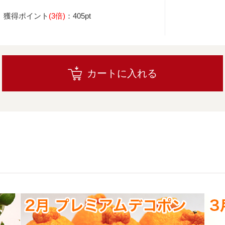
獲得ポイント
(3倍)
：405pt
カートに入れる