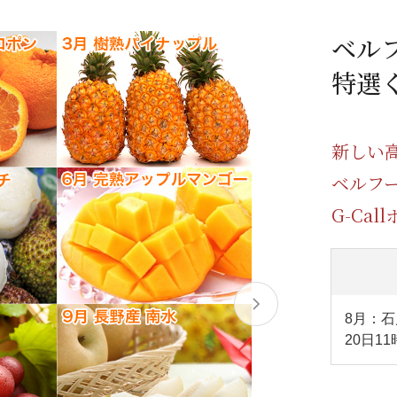
/ドリンク
ベビー
調味料
伝統工芸
乳製品/
事務用品
ベル
材
関連
ギフト
豊洲お取
特選
新しい
ベルフ
G-Ca
8月：石
20日1