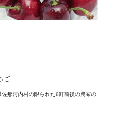
ちご
県佐那河内村の限られた8軒前後の農家の