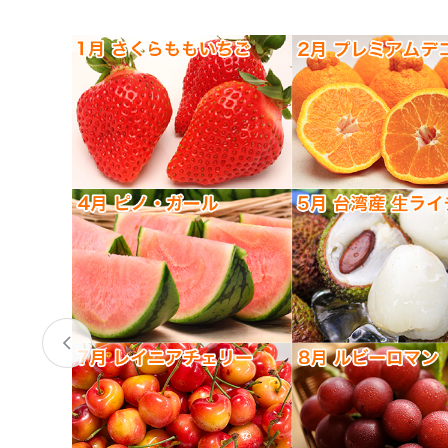
お酒
家電
珈琲/茶
キッズ
鍋
健康/美容
旬の食
ペット
産地検索