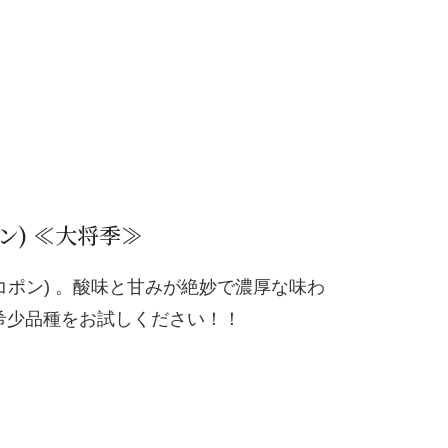
ン) ≪大将季≫
ポン) 。酸味と甘みが絶妙で濃厚な味わ
希少品種をお試しください！！