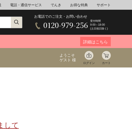
税
電話・通信サービス
でんき
お得な特典
サポート
お電話でのご注文・お問い合わせ
受付時間
0120-979-256
9:00～18:00
(土日祝日除く)
詳細はこちら
ようこそ
ゲスト 様
ログイン
カート
ア
野菜
花束ギフト
ゆ
ミネラルウォーター
音楽
まして