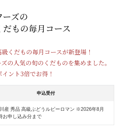
蜂蜜
パン
防災関連
フーズの
り寄せ
健康/美容
くだもの毎月コース
高級くだもの毎月コースが新登場！
ーズの人気の旬のくだものを集めました。
llポイント3倍でお得！
申込受付
川産 秀品 高級ぶどうルビーロマン ※2026年8月
1時お申し込み分まで