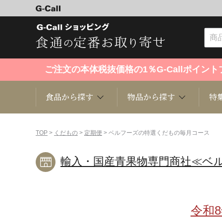
ご注文の本体税抜価格の1％G-Callポイ
食品から探す
物品から探す
特
食品から探す
物品から探す
特集・セール情報
TOP
>
くだもの
>
定期便
> ベルフーズの特選くだもの毎月コース
輸入・国産青果物専門商社≪ベ
くだもの
趣味・雑貨
お米
芸能・
洋菓子
キッチン用品
和菓子
ファッ
令和