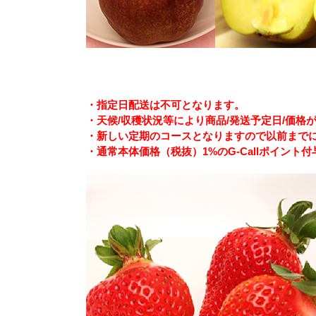
・指定日配送は不可となります。
・天候/収穫状況等により商品/発送予定日/価
・新しい定期のコースとなりますので以前まで
・通常本体価格（税抜）1%のG-Callポイント