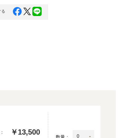
する
￥13,500
：
数量：