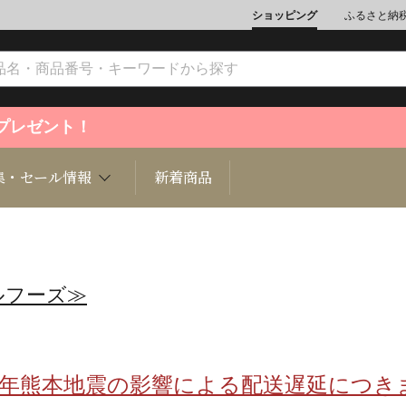
ショッピング
ふるさと納
ントプレゼント！
集・セール情報
新着商品
ルフーズ≫
文化
魚介類
ジュエリー
肉類
インテリ
ション
総菜
定期購読雑誌
麺類/つ
書籍
8年熊本地震の影響による配送遅延につき