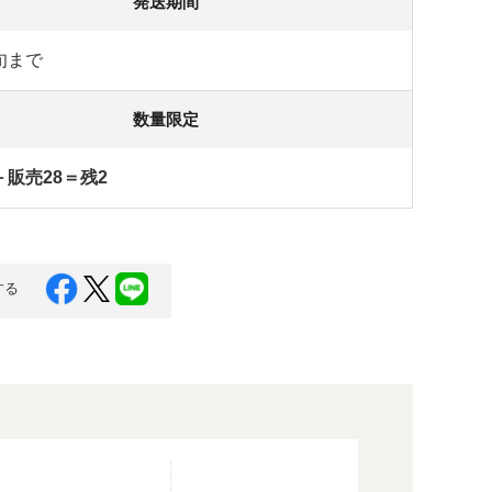
発送期間
旬まで
数量限定
－販売28＝残2
する