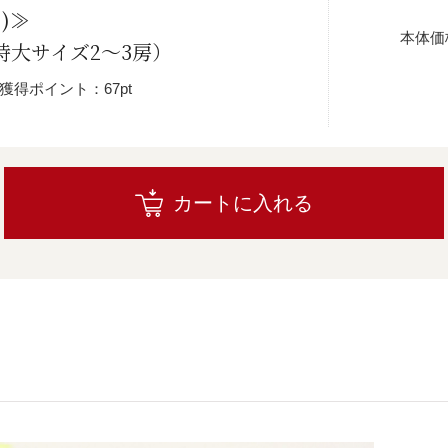
)≫
本体価
g（特大サイズ2～3房）
獲得ポイント：67pt
カートに入れる