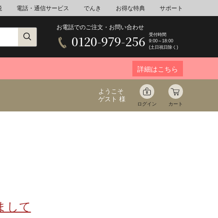
税
電話・通信サービス
でんき
お得な特典
サポート
お電話でのご注文・お問い合わせ
受付時間
0120-979-256
9:00～18:00
(土日祝日除く)
詳細はこちら
ようこそ
ゲスト 様
ログイン
カート
ア
野菜
花束ギフト
ゆ
ミネラルウォーター
音楽
まして