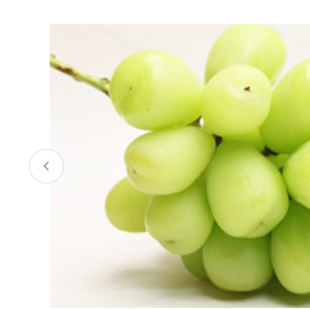
お酒
家電
珈琲/茶
キッズ
鍋
健康/美容
旬の食
ペット
産地検索