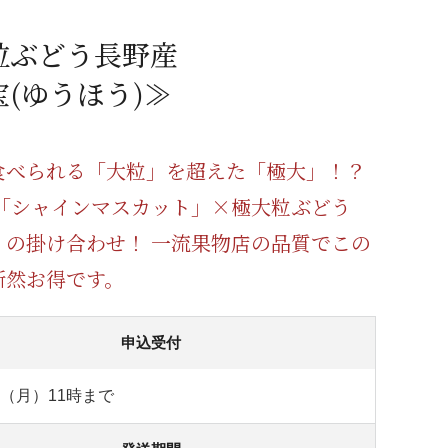
蜂蜜
パン
防災関連
粒ぶどう長野産
り寄せ
健康/美容
(ゆうほう)≫
食べられる「大粒」を超えた「極大」！？
 「シャインマスカット」×極大粒ぶどう
」の掛け合わせ！ 一流果物店の品質でこの
断然お得です。
申込受付
日（月）11時まで