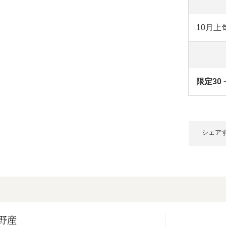
10月上
限定30
シェア
野産