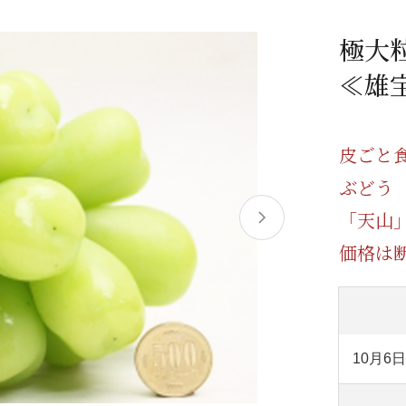
/ドリンク
ベビー
調味料
伝統工芸
乳製品/
事務用品
極大
材
関連
ギフト
豊洲お取
≪雄宝
皮ごと
ぶどう
「天山
価格は
10月6