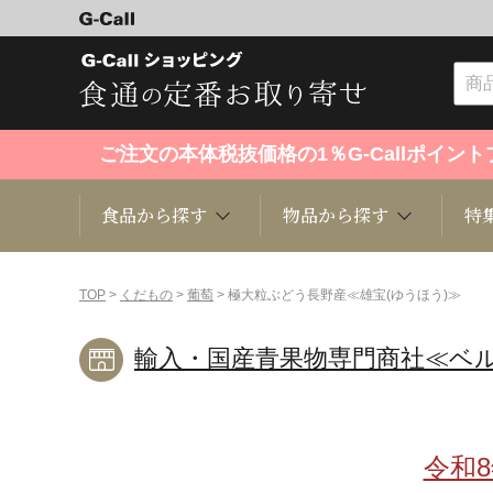
ご注文の本体税抜価格の1％G-Callポイ
食品から探す
物品から探す
特
食品から探す
物品から探す
特集・セール情報
TOP
>
くだもの
>
葡萄
> 極大粒ぶどう長野産≪雄宝(ゆうほう)≫
輸入・国産青果物専門商社≪ベ
くだもの
趣味・雑貨
お米
芸能・
洋菓子
キッチン用品
和菓子
ファッ
令和