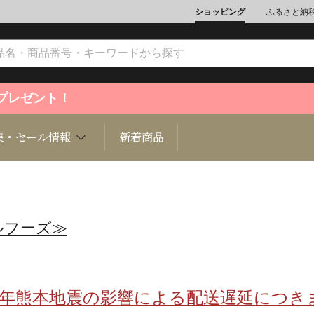
ショッピング
ふるさと納
ントプレゼント！
集・セール情報
新着商品
ルフーズ≫
文化
魚介類
ジュエリー
肉類
インテリ
ション
総菜
定期購読雑誌
麺類/つ
書籍
8年熊本地震の影響による配送遅延につき