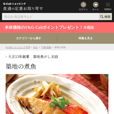
ログイン
カート
MENU
本体価格の1%G-Callポイントプレゼント！
※税抜
カテゴリーから探す
特集を見る
G-CallショッピングTOP
＞
魚介
＞
干物/煮物
＞ 築地の煮魚
大正13年創業 築地魚がし北田
築地の煮魚