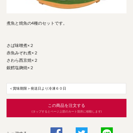
煮魚と焼魚の4種のセットです。
さば味噌煮×２
赤魚みぞれ煮×２
さわら西京焼×２
銀鱈塩麹焼×２
＜賞味期限＞発送日より冷凍６０日
この商品を注文する
(タップするとページ上部のカート箇所に移動します)