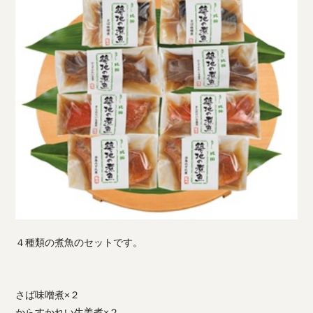
４種類の煮魚のセットです。
さば味噌煮×２
からすかれい生姜煮×２