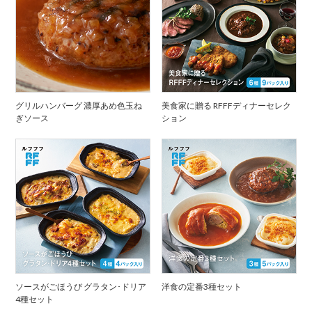
グリルハンバーグ 濃厚あめ色玉ね
美食家に贈る RFFFディナーセレク
ぎソース
ション
ソースがごほうび グラタン･ドリア
洋食の定番3種セット
4種セット