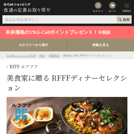
ログイン
カート
MENU
本体価格の1%G-Callポイントプレゼント！
※税抜
カテゴリーから探す
特集を見る
G-CallショッピングTOP
＞
惣菜
＞
洋風惣菜
＞ 美食家に贈る RFFFディナーセレクション
RFFF ルフフフ
美食家に贈る RFFFディナーセレクシ
ョン