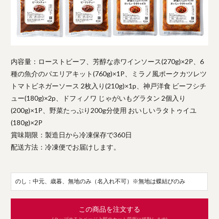
内容量：ローストビーフ、芳醇な赤ワインソース(270g)×2P、6
種の魚介のパエリアキット(760g)×1P、ミラノ風ポークカツレツ
トマトビネガーソース 2枚入り(210g)×1p、神戸洋食 ビーフシチ
ュー(180g)×2p、ドフィノワ じゃがいもグラタン 2個入り
(200g)×1P、野菜たっぷり200g分使用 おいしいラタトゥイユ
(180g)×2P
賞味期限：製造日から冷凍保存で360日
配送方法：冷凍便でお届けします。
のし：中元、歳暮、無地のみ（名入れ不可）※無地は蝶結びのみ
この商品を注文する
(タップするとページ上部のカート箇所に移動します)