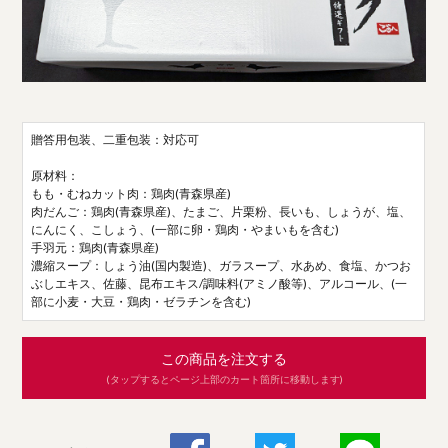
贈答用包装、二重包装：対応可
原材料：
もも・むねカット肉：鶏肉(青森県産)
肉だんご：鶏肉(青森県産)、たまご、片栗粉、長いも、しょうが、塩、
にんにく、こしょう、(一部に卵・鶏肉・やまいもを含む)
手羽元：鶏肉(青森県産)
濃縮スープ：しょう油(国内製造)、ガラスープ、水あめ、食塩、かつお
ぶしエキス、佐藤、昆布エキス/調味料(アミノ酸等)、アルコール、(一
部に小麦・大豆・鶏肉・ゼラチンを含む)
この商品を注文する
(タップするとページ上部のカート箇所に移動します)