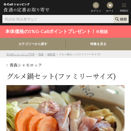
ログイン
カート
MENU
本体価格の1%G-Callポイントプレゼント！
※税抜
カテゴリーから探す
特集を見る
G-CallショッピングTOP
＞
惣菜
＞
鍋料理
＞ グルメ鍋セット(ファミリーサイズ)
青森シャモロック
グルメ鍋セット(ファミリーサイズ)