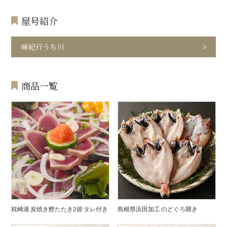
屋号紹介
味紀行うち川
商品一覧
枕崎港 炭焼き鰹たたき2節 タレ付き
島根県浜田加工 のどぐろ開き