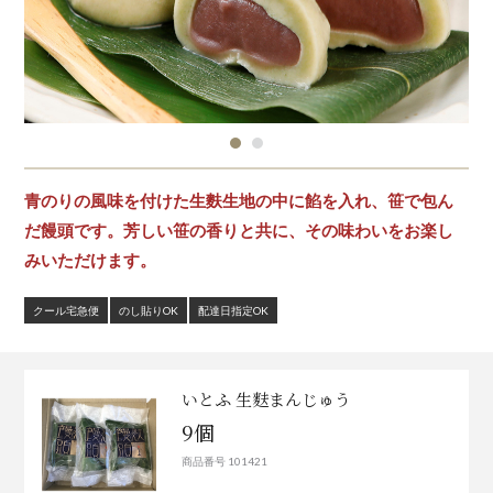
青のりの風味を付けた生麩生地の中に餡を入れ、笹で包ん
だ饅頭です。芳しい笹の香りと共に、その味わいをお楽し
みいただけます。
クール宅急便
のし貼りOK
配達日指定OK
いとふ 生麩まんじゅう
9個
商品番号 101421