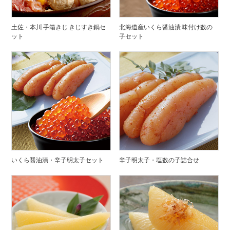
土佐・本川 手箱きじ きじすき鍋セ
北海道産いくら醤油漬 味付け数の
ット
子セット
いくら醤油漬・辛子明太子セット
辛子明太子・塩数の子詰合せ