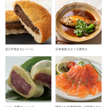
近江牛焼きカレーパン
日本海産 のどぐろ煮付け
いとふ 生麩まんじゅう
鰻楽うなぎ蒲焼切身・中村屋スモー