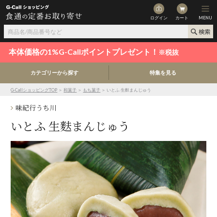
ログイン
カート
MENU
本体価格の1%G-Callポイントプレゼント！
※税抜
カテゴリーから探す
特集を見る
G-CallショッピングTOP
＞
和菓子
＞
もち菓子
＞ いとふ 生麩まんじゅう
味紀行うち川
いとふ 生麩まんじゅう