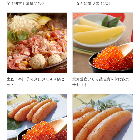
辛子明太子 紅鮭詰合せ
うなぎ蒲焼 明太子詰合せ
土佐・本川 手箱きじ きじすき鍋セ
北海道産いくら醤油漬 味付け数の
ット
子セット