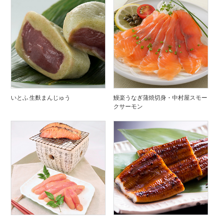
いとふ 生麩まんじゅう
鰻楽うなぎ蒲焼切身・中村屋スモー
クサーモン