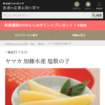
ログイン
カート
MENU
本体価格の1%G-Callポイントプレゼント！
※税抜
カテゴリーから探す
特集を見る
G-CallショッピングTOP
＞
魚介
＞
数の子
＞ ヤマカ 加藤水産 塩数の子
味紀行うち川
ヤマカ 加藤水産 塩数の子