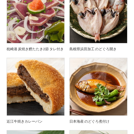
枕崎港 炭焼き鰹たたき2節 タレ付き
島根県浜田加工 のどぐろ開き
近江牛焼きカレーパン
日本海産 のどぐろ煮付け