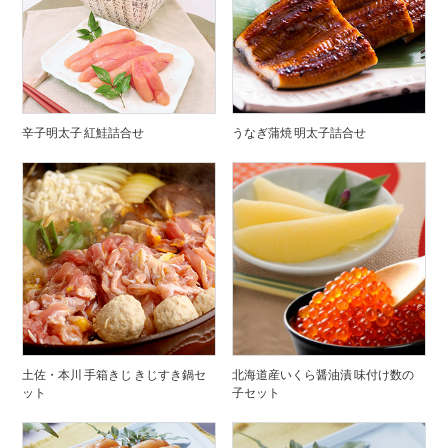
辛子明太子 紅鮭詰合せ
うなぎ蒲焼 明太子詰合せ
土佐・本川 手箱きじ きじすき鍋セ
北海道産いくら醤油漬 味付け数の
ット
子セット