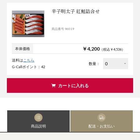
辛子明太子 紅鮭詰合せ
商品番号 96019
￥4,200
本体価格
（税込￥4,536）
送料は
こちら
数量：
G-Callポイント：42
カートに入れる
商品説明
配送・お支払い