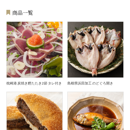
商品一覧
枕崎港 炭焼き鰹たたき2節 タレ付き
島根県浜田加工 のどぐろ開き