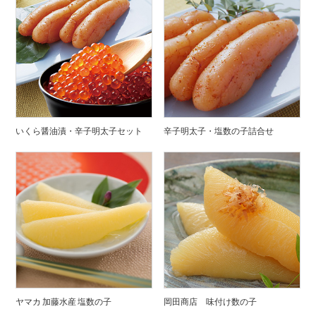
いくら醤油漬・辛子明太子セット
辛子明太子・塩数の子詰合せ
ヤマカ 加藤水産 塩数の子
岡田商店 味付け数の子