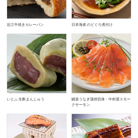
近江牛焼きカレーパン
日本海産 のどぐろ煮付け
いとふ 生麩まんじゅう
鰻楽うなぎ蒲焼切身・中村屋スモー
クサーモン