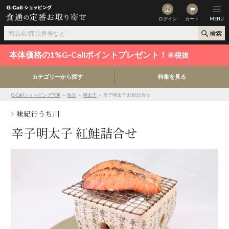
ログイン
カート
MENU
本体価格の1%G-Callポイントプレゼント！
※税抜
カテゴリーから探す
特集を見る
G-CallショッピングTOP
＞
魚介
＞
明太子
＞ 辛子明太子 紅鮭詰合せ
味紀行うち川
辛子明太子 紅鮭詰合せ