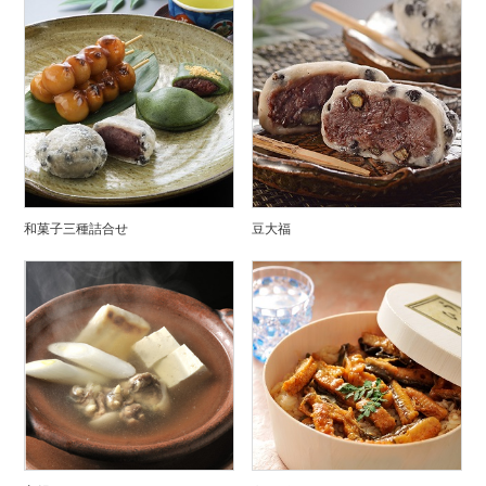
和菓子三種詰合せ
豆大福