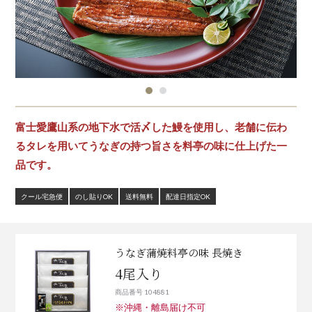
富士愛鷹山系の地下水で活〆した鰻を使用し、老舗に伝わ
るタレを用いてうなぎの持つ旨さを料亭の味に仕上げた一
品です。
クール宅急便
のし貼りOK
送料無料
配達日指定OK
うなぎ蒲焼料亭の味 長焼き
4尾入り
商品番号 104881
※沖縄・離島届け不可