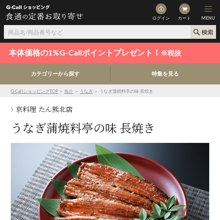
ログイン
カート
MENU
本体価格の1%G-Callポイントプレゼント！
※税抜
カテゴリーから探す
特集を見る
G-CallショッピングTOP
＞
魚介
＞
うなぎ
＞ うなぎ蒲焼料亭の味 長焼き
京料理 たん熊北店
うなぎ蒲焼料亭の味 長焼き