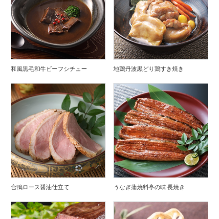
和風黒毛和牛ビーフシチュー
地鶏丹波黒どり鶏すき焼き
合鴨ロース醤油仕立て
うなぎ蒲焼料亭の味 長焼き