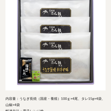
内容量：うなぎ長焼（国産・養殖）100ｇ×4尾、タレ15g×4袋、
山椒×4袋
解凍方法：電子レンジ他