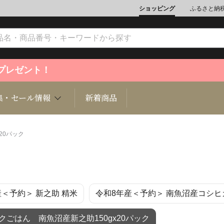
ショッピング
ふるさと納
ントプレゼント！
集・セール情報
新着商品
20パック
文化
魚介類
ジュエリー
肉類
インテリ
産＜予約＞ 新之助 精米
令和8年産＜予約＞ 南魚沼産コシヒ
ション
総菜
定期購読雑誌
麺類/つ
書籍
クごはん 南魚沼産新之助150gx20パック