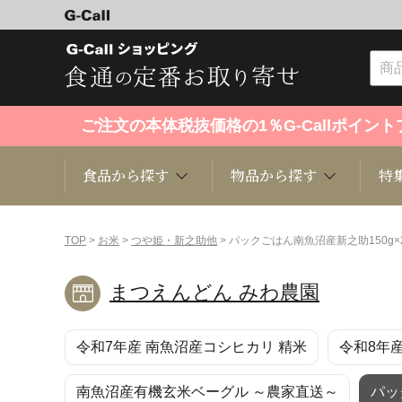
ご注文の本体税抜価格の1％G-Callポイ
食品から探す
物品から探す
特
食品から探す
物品から探す
特集・セール情報
TOP
>
お米
>
つや姫・新之助他
> パックごはん南魚沼産新之助150g×
まつえんどん みわ農園
くだもの
趣味・雑貨
お米
芸能・
令和7年産 南魚沼産コシヒカリ 精米
令和8年
洋菓子
キッチン用品
和菓子
ファッ
南魚沼産有機玄米ベーグル ～農家直送～
パッ