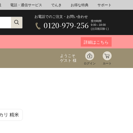
税
電話・通信サービス
でんき
お得な特典
サポート
お電話でのご注文・お問い合わせ
受付時間
0120-979-256
9:00～18:00
(土日祝日除く)
詳細はこちら
ようこそ
ゲスト 様
ログイン
カート
ア
野菜
花束ギフト
カリ 精米
ゆ
ミネラルウォーター
音楽