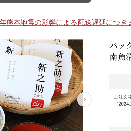
/ドリンク
ベビー
調味料
伝統工芸
乳製品/
事務用品
8年熊本地震の影響による配送遅延につき
材
関連
ギフト
豊洲お取
パッ
南魚沼
ご注文
（2024.