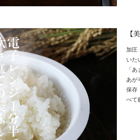
【美
加圧
いた
「あ
あが
保存
べて