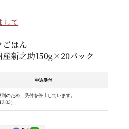
蜂蜜
パン
防災関連
まして
り寄せ
健康/美容
クごはん
産新之助150g×20パック
申込受付
殺到のため、受付を停止しています。
12.03）