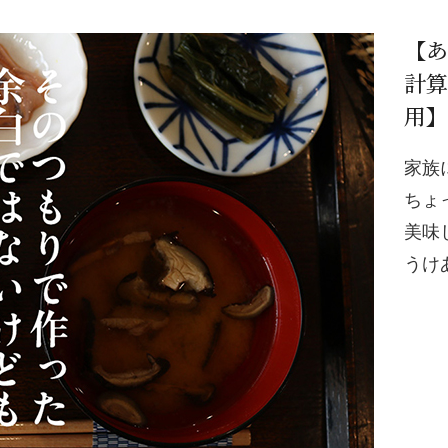
【あ
計算
用】
家族
ちょ
美味
うけ