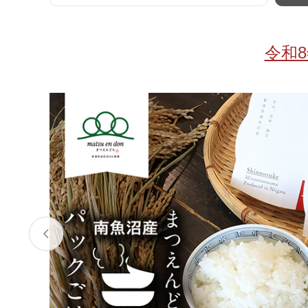
お酒
家電
珈琲/茶
キッズ
令和
鍋
健康/美容
旬の食
ペット
産地検索