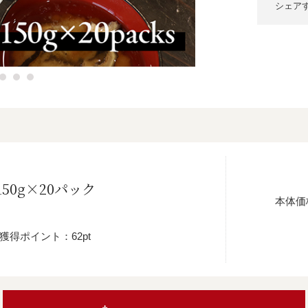
シェア
50g×20パック
本体価
獲得ポイント：62pt