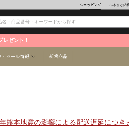
ショッピング
ふるさと納
ントプレゼント！
集・セール情報
新着商品
文化
魚介類
ジュエリー
肉類
インテリ
ション
総菜
定期購読雑誌
麺類/つ
書籍
8年熊本地震の影響による配送遅延につき