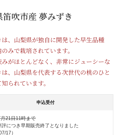
蜂蜜
パン
防災関連
県笛吹市産 夢みずき
り寄せ
健康/美容
きは、山梨県が独自に開発した早生品種
内のみで栽培されています。
渋みがほとんどなく、非常にジューシーな
きは、山梨県を代表する次世代の桃のひと
て知られています。
申込受付
7月21日11時まで
好評につき早期販売終了となりました
07/17）