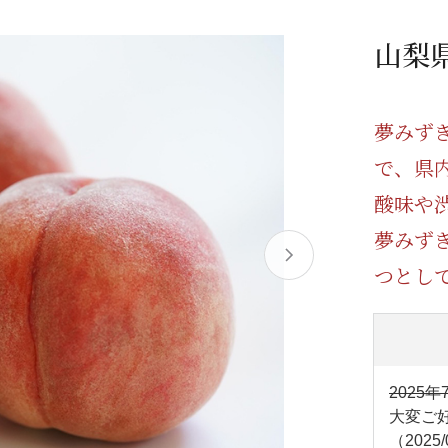
/ドリンク
ベビー
調味料
伝統工芸
乳製品/
事務用品
山梨
材
関連
ギフト
豊洲お取
夢みず
で、県
酸味や
夢みず
つとし
2025年
大変ご
（2025/