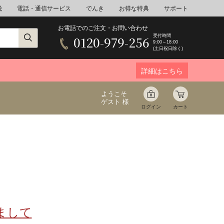
税
電話・通信サービス
でんき
お得な特典
サポート
お電話でのご注文・お問い合わせ
受付時間
0120-979-256
9:00～18:00
(土日祝日除く)
詳細はこちら
ようこそ
ゲスト 様
ログイン
カート
ア
野菜
花束ギフト
ゆ
ミネラルウォーター
音楽
まして