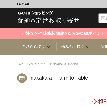
ご注文の本体税抜価格の1％G-Callポイ
食品から探す
物品から探す
特
食品から探す
物品から探す
特集・セール情報
TOP
>
くだもの
>
桃
> 山梨県笛吹市産 夢みずき
Inakakara - Farm to Table -
くだもの
趣味・雑貨
お米
芸能・
洋菓子
キッチン用品
和菓子
ファッ
令和