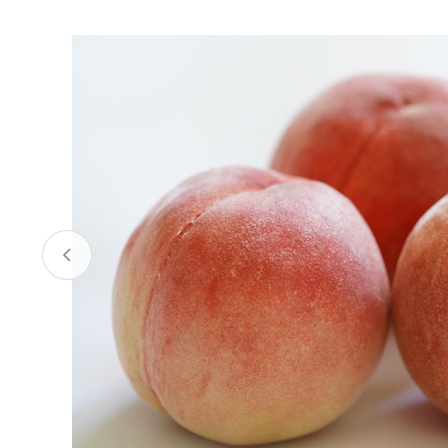
お酒
家電
珈琲/茶
キッズ
鍋
健康/美容
旬の食
ペット
産地検索