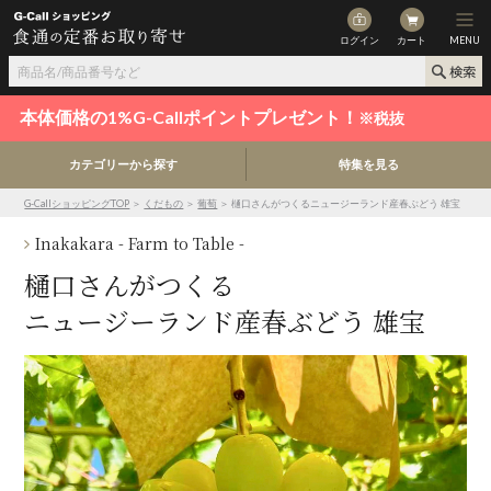
ログイン
カート
MENU
本体価格の1%G-Callポイントプレゼント！
※税抜
カテゴリーから探す
特集を見る
G-CallショッピングTOP
＞
くだもの
＞
葡萄
＞ 樋口さんがつくるニュージーランド産春ぶどう 雄宝
Inakakara - Farm to Table -
樋口さんがつくる
ニュージーランド産春ぶどう 雄宝