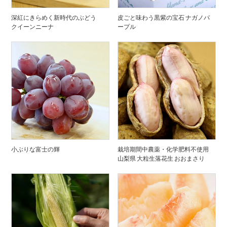
深紅にきらめく新時代のぶどう
皮ごと味わう黒紫の宝石 ナガノパ
クイーンニーナ
ープル
小ぶりな富士の輝
栽培期間中農薬・化学肥料不使用
山梨県 大粒生落花生 おおまさり