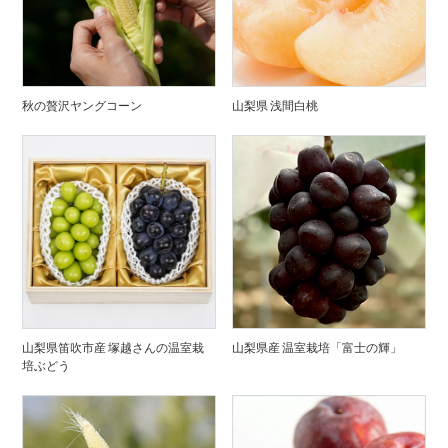
秋の贅沢ヤングコーン
山梨県 浅間白桃
山梨県笛吹市産 塚越さんの温室栽
山梨県産 温室栽培「富士の輝」
培ぶどう