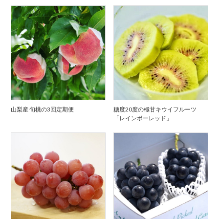
山梨産 旬桃の3回定期便
糖度20度の極甘キウイフルーツ
「レインボーレッド」