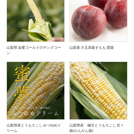
山梨県 金蜜ゴールドのヤングコー
山梨産 大玉高級すもも 貴陽
ン
山梨県産とうもろこし みつゆめド
山梨県産 極甘とうもろこし 甘々
リーム
娘(かんかん娘)