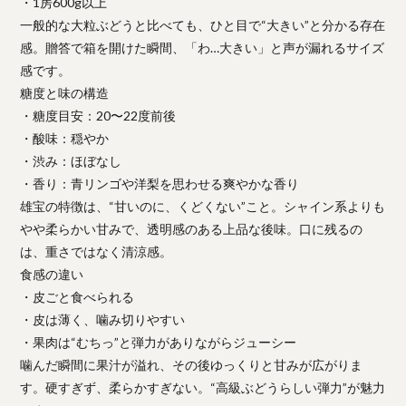
・1房600g以上
一般的な大粒ぶどうと比べても、ひと目で“大きい”と分かる存在
感。贈答で箱を開けた瞬間、「わ…大きい」と声が漏れるサイズ
感です。
糖度と味の構造
・糖度目安：20〜22度前後
・酸味：穏やか
・渋み：ほぼなし
・香り：青リンゴや洋梨を思わせる爽やかな香り
雄宝の特徴は、“甘いのに、くどくない”こと。シャイン系よりも
やや柔らかい甘みで、透明感のある上品な後味。口に残るの
は、重さではなく清涼感。
食感の違い
・皮ごと食べられる
・皮は薄く、噛み切りやすい
・果肉は“むちっ”と弾力がありながらジューシー
噛んだ瞬間に果汁が溢れ、その後ゆっくりと甘みが広がりま
す。硬すぎず、柔らかすぎない。“高級ぶどうらしい弾力”が魅力