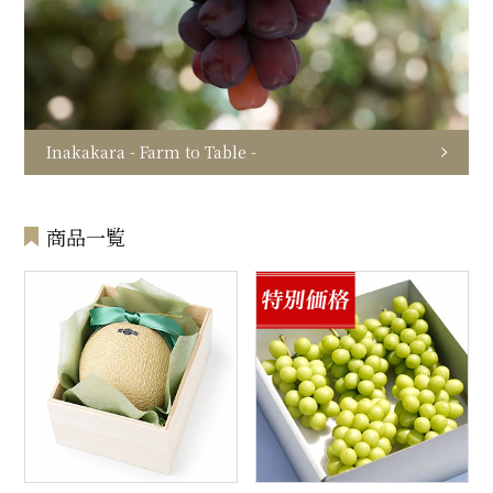
Inakakara - Farm to Table -
商品一覧