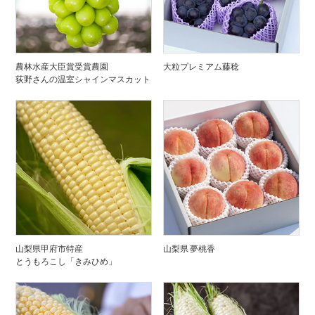
農林水産大臣賞受賞農園
大粒プレミアム藤稔
荻野さんの温室シャインマスカット
山梨県甲府市特産
山梨県 夢桃香
とうもろこし「きみひめ」