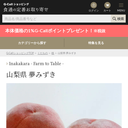
ログイン
カート
MENU
本体価格の1%G-Callポイントプレゼント！
※税抜
カテゴリーから探す
特集を見る
G-CallショッピングTOP
＞
くだもの
＞
桃
＞ 山梨県 夢みずき
Inakakara - Farm to Table -
山梨県 夢みずき