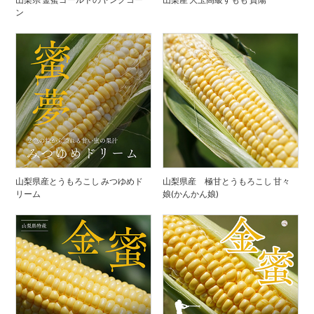
ン
山梨県産とうもろこし みつゆめド
山梨県産 極甘とうもろこし 甘々
リーム
娘(かんかん娘)