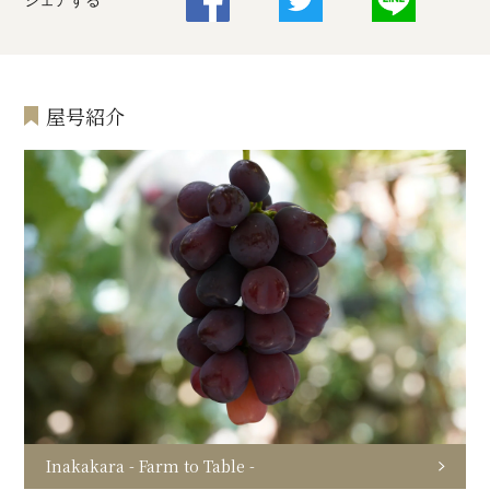
屋号紹介
Inakakara - Farm to Table -