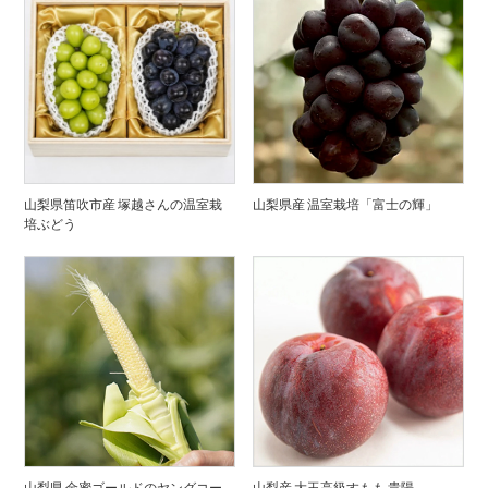
山梨県笛吹市産 塚越さんの温室栽
山梨県産 温室栽培「富士の輝」
培ぶどう
山梨県 金蜜ゴールドのヤングコー
山梨産 大玉高級すもも 貴陽