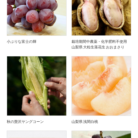
小ぶりな富士の輝
栽培期間中農薬・化学肥料不使用
山梨県 大粒生落花生 おおまさり
秋の贅沢ヤングコーン
山梨県 浅間白桃