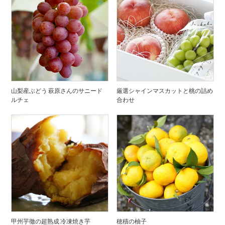
山梨産ぶどう 萩原さんのサニード
厳選シャインマスカットと桃の詰め
ルチェ
合わせ
甲州芋徹の超熟成 冷凍焼き芋
穂積の柚子