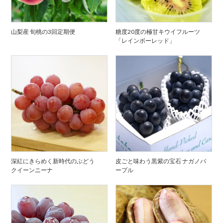
山梨産 旬桃の3回定期便
糖度20度の極甘キウイフルーツ
「レインボーレッド」
深紅にきらめく新時代のぶどう
皮ごと味わう黒紫の宝石 ナガノパ
クイーンニーナ
ープル