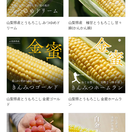
山梨県産とうもろこし みつゆめド
山梨県産 極甘とうもろこし 甘々
リーム
娘(かんかん娘)
山梨県産とうもろこし 金蜜ゴール
山梨県とうもろこし 金蜜ホームラ
ド
ン