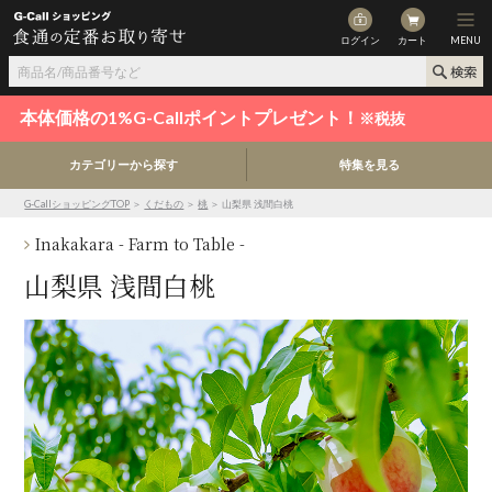
ログイン
カート
MENU
本体価格の1%G-Callポイントプレゼント！
※税抜
カテゴリーから探す
特集を見る
G-CallショッピングTOP
＞
くだもの
＞
桃
＞ 山梨県 浅間白桃
Inakakara - Farm to Table -
山梨県 浅間白桃