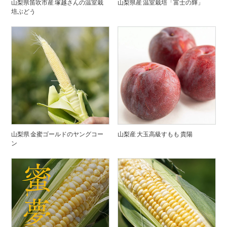
山梨県笛吹市産 塚越さんの温室栽
山梨県産 温室栽培「富士の輝」
培ぶどう
山梨県 金蜜ゴールドのヤングコー
山梨産 大玉高級すもも 貴陽
ン