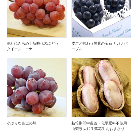
深紅にきらめく新時代のぶどう
皮ごと味わう黒紫の宝石 ナガノパ
クイーンニーナ
ープル
小ぶりな富士の輝
栽培期間中農薬・化学肥料不使用
山梨県 大粒生落花生 おおまさり