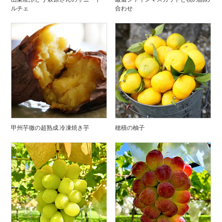
ルチェ
合わせ
甲州芋徹の超熟成 冷凍焼き芋
穂積の柚子