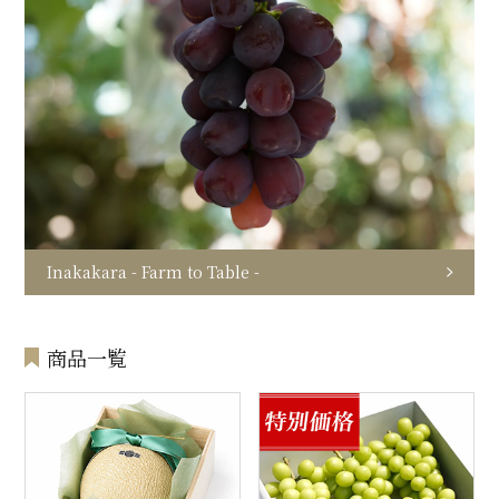
Inakakara - Farm to Table -
商品一覧