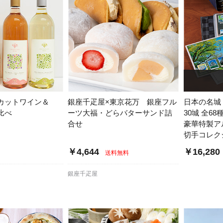
カットワイン＆
銀座千疋屋×東京花万 銀座フル
日本の名城
比べ
ーツ大福・どらバターサンド詰
30城 全68
合せ
豪華特製ア
切手コレク
￥4,644
￥16,280
送料無料
銀座千疋屋