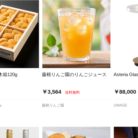
箱120g
藤根りんご園のりんごジュース
Asteria Gl
￥3,564
￥88,000
送料無料
み
藤根りんご園
UMAGE