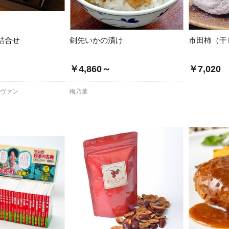
詰合せ
剣先いかの漬け
市田柿（干
￥4,860～
￥7,020
ュヴァン
梅乃葉