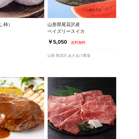
し柿）
山形県尾花沢産
ペイズリースイカ
￥5,050
送料無料
山形 尾花沢 あさあけ農場