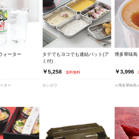
ウォーター
タテでもヨコでも連結バット(ア
博多華味鳥
ミ付)
￥5,258
￥3,996
送料無料
ォーター
ヨシカワ
≪博多華味鳥