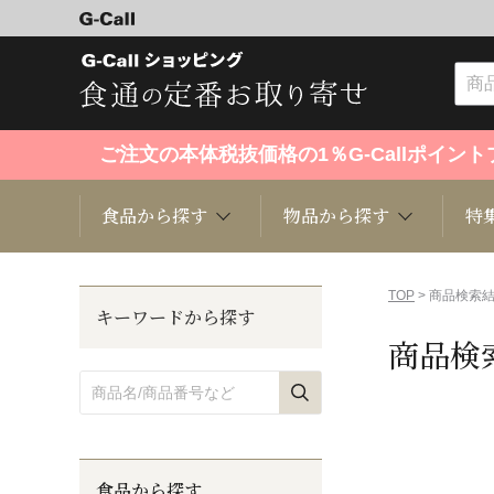
ご注文の本体税抜価格の1％G-Callポイ
食品から探す
物品から探す
特
食品から探す
物品から探す
特集・セール情報
TOP
> 商品検索
キーワードから探す
商品検
くだもの
趣味・雑貨
お米
芸能・
洋菓子
キッチン用品
和菓子
ファッ
食品から探す