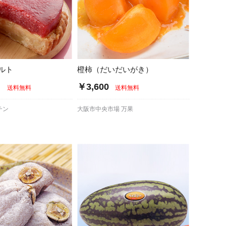
ルト
橙柿（だいだいがき）
～
￥3,600
送料無料
送料無料
チン
大阪市中央市場 万果