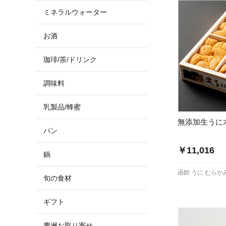
ミネラルウォーター
お酒
珈琲/茶/ドリンク
調味料
乳製品/蜂蜜
無添加生うに木
パン
￥11,016
鍋
函館 うに むらか
旬の食材
ギフト
豊洲お取り寄せ