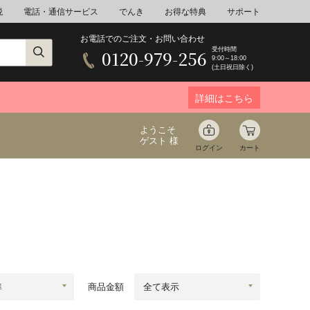
税
電話・通信サービス
でんき
お得な特典
サポート
お電話でのご注文・お問い合わせ
受付時間
0120-979-256
9:00～18:00
(土日祝日除く)
詳細はこちら
ようこそ
ゲスト 様
ログイン
カート
ア
野菜
花束ギフト
ゆ
ミネラルウォーター
音楽
商品金額