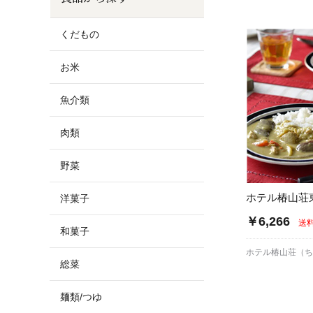
お酒
家電
珈琲/茶
キッズ
くだもの
鍋
健康/美容
旬の食
ペット
お米
産地検索
魚介類
肉類
野菜
ホテル椿山荘
洋菓子
￥6,266
送
和菓子
ホテル椿山荘（
総菜
麺類/つゆ