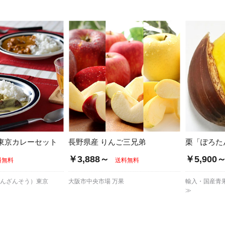
/ドリンク
ベビー
調味料
伝統工芸
乳製品/
事務用品
材
関連
ギフト
豊洲お取
東京カレーセット
長野県産 りんご三兄弟
栗「ぽろた
￥3,888～
￥5,900
料無料
送料無料
ちんざんそう）東京
大阪市中央市場 万果
輸入・国産青
≫