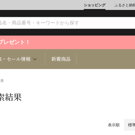
ショッピング
ふるさと納
ントプレゼント！
集・セール情報
新着商品
結果
索結果
文化
魚介類
ジュエリー
肉類
インテリ
ション
総菜
定期購読雑誌
麺類/つ
書籍
表示順