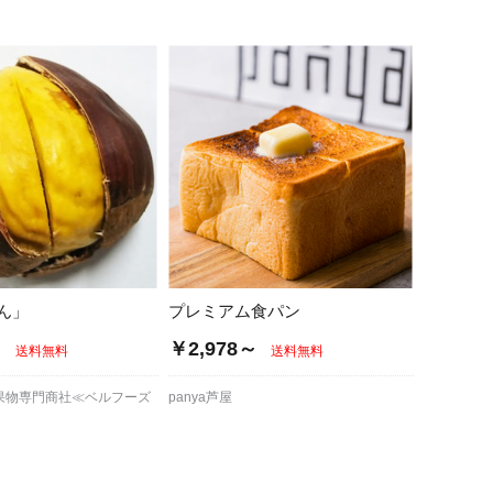
蜂蜜
パン
防災関連
り寄せ
健康/美容
ん」
プレミアム食パン
～
￥2,978～
送料無料
送料無料
果物専門商社≪ベルフーズ
panya芦屋