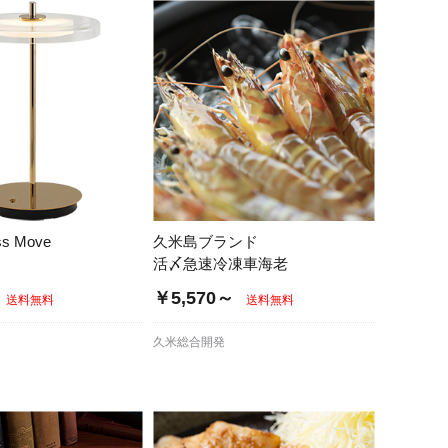
ass Move
久米島ブランド
活〆急速冷凍車海老
￥5,570～
送料無料
送料無料
久米総合開発