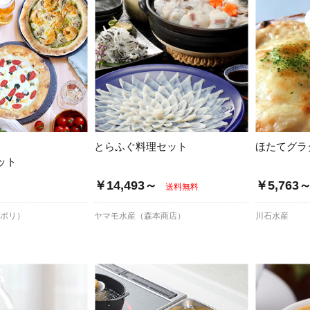
とらふぐ料理セット
ほたてグラ
ット
￥14,493～
￥5,763
送料無料
ナポリ）
ヤマモ水産（森本商店）
川石水産