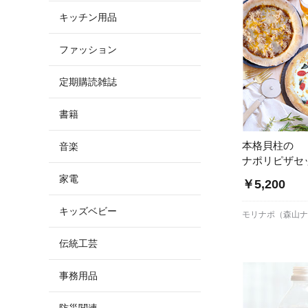
キッチン用品
ファッション
定期購読雑誌
書籍
本格貝柱の
音楽
ナポリピザセ
家電
￥5,200
キッズベビー
モリナポ（森山
伝統工芸
事務用品