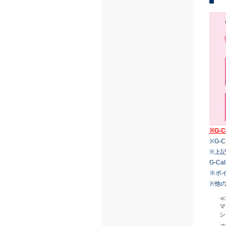
※G-
※G-
※上記
G-C
※ポ
※他
≪
マ
シ