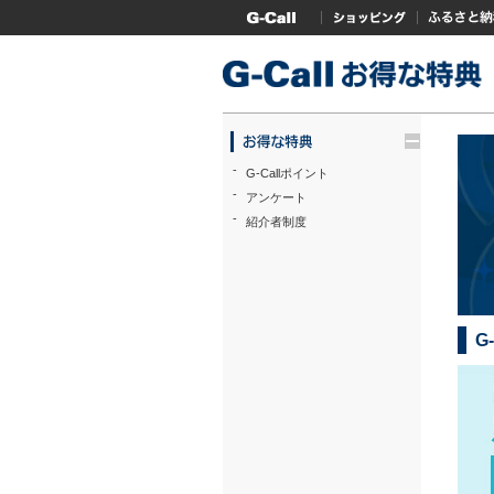
G-Callトップ
ショッピング
ふるさと
trigger
-
G-Callポイント
-
アンケート
-
紹介者制度
G