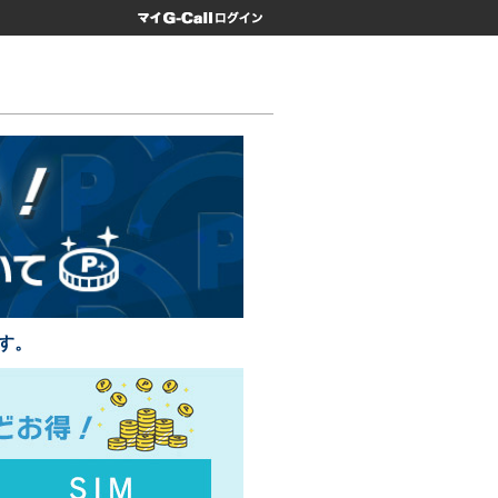
マイG-Call
す。