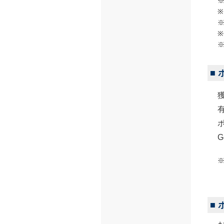
※
■
■