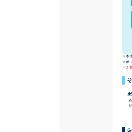
※本
※ポ
※ふ
◆
G