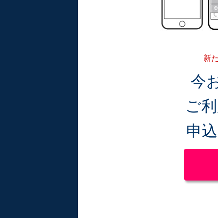
新た
今
ご利
申込