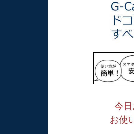
今日
お使