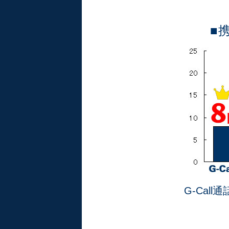
■
G-Cal