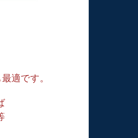
、
も最適です。
ば
等
。