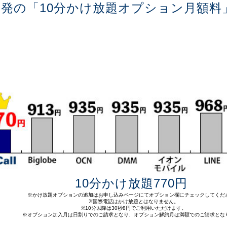
帯発の「10分かけ放題オプション月額料
10分かけ放題770円
※かけ放題オプションの追加はお申し込みページにてオプション欄にチェックしてくだ
※国際電話はかけ放題とはなりません。
※10分以降は30秒8円でご利用いただけます。
※オプション加入月は日割りでのご請求となり、オプション解約月は満額でのご請求とな