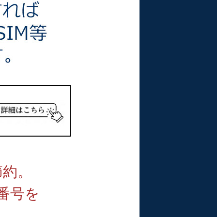
節約。
番号を