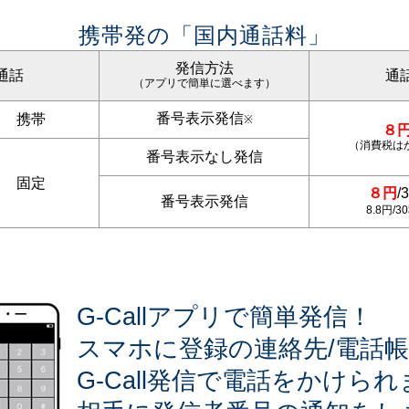
携帯発の「国内通話料」
発信方法
通話
通
（アプリで簡単に選べます）
番号表示発信
→ 携帯
※
８
（消費税は
番号表示なし発信
→ 固定
８円
/
番号表示発信
8.8円/
G-Callアプリで簡単発信！
スマホに登録の連絡先/電話
G-Call発信で電話をかけら