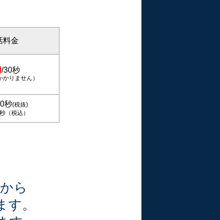
話料金
円
/30秒
かかりません）
30秒
(税抜)
30秒（税込）
帳から
れます。