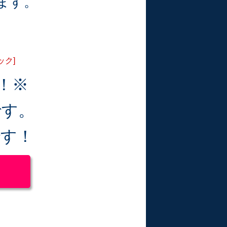
ます。
ック]
！※
です。
です！