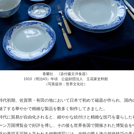
香蘭社 《染付藤文洋食器》
1910（明治43）年頃 公益財団法人 立花家史料館
（写真提供：世界文化社）
時代初期、佐賀県・有田の地において日本で初めて磁器が作られ、国内
魅了する華やかで精緻な製品を数多く制作してきました。
時代に貿易が自由化されると、細やかな絵付けと精緻な技巧を凝らした有
ーン万国博覧会で好評を博し、その後も世界各国で開催された博覧会を
瓶や再現不可能と言われる細密描写には、当時の職人達の超絶技巧の美