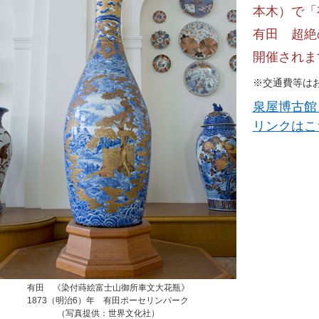
本木）で「
有田 超絶
開催されま
※交通費等は
泉屋博古館
リンクはこ
有田 《染付蒔絵富士山御所車文大花瓶》
1873（明治6）年 有田ポーセリンパーク
（写真提供：世界文化社）