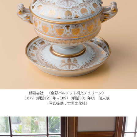
精磁会社 《金彩パルメット桐文チュリーン》
1879（明治12）年～1897（明治30）年頃 個人蔵
（写真提供：世界文化社）