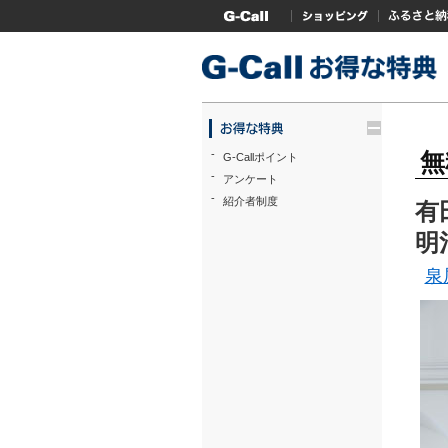
G-Callトップ
ショッピング
ふるさと
trigger
-
無
G-Callポイント
-
アンケート
-
紹介者制度
有
明
泉