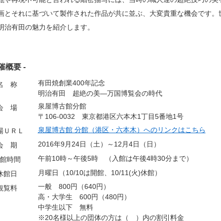
画とそれに基づいて製作された作品が共に並ぶ、大変貴重な機会です。
明治有田の魅力を紹介します。
開催概要 -
有田焼創業400年記念
名 称
明治有田 超絶の美―万国博覧会の時代
泉屋博古館分館
会 場
〒106-0032 東京都港区六本木1丁目5番地1号
泉屋博古館 分館（港区・六本木）へのリンクはこちら
場ＵＲＬ
2016年9月24日（土）～12月4日（日）
会 期
午前10時～午後5時 （入館は午後4時30分まで）
館時間
月曜日（10/10は開館、10/11(火)休館）
休館日
一般 800円（640円）
観覧料
高・大学生 600円（480円）
中学生以下 無料
※20名様以上の団体の方は（ ）内の割引料金