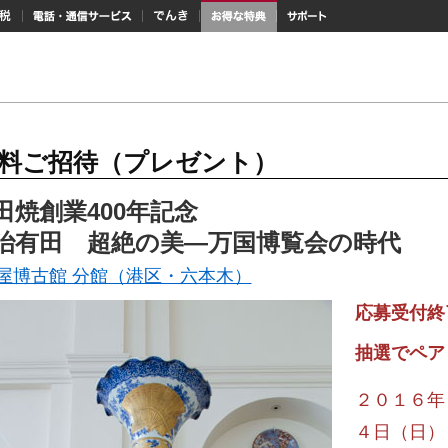
納税
電話・通信サービス
でんき
お得な特典
サポート
料ご招待（プレゼント）
田焼創業400年記念
治有田 超絶の美―万国博覧会の時代
屋博古館 分館（港区・六本木）
応募受付終
抽選でペア
２０１６年
４日（日）