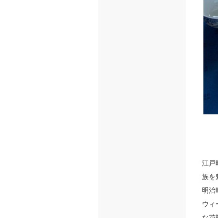
江戸
族を
明治
ウィ
な花