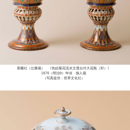
香蘭社（辻勝蔵） 《色絵菊花流水文透台付大花瓶（対）》
1876（明治9）年頃 個人蔵
（写真提供：世界文化社）