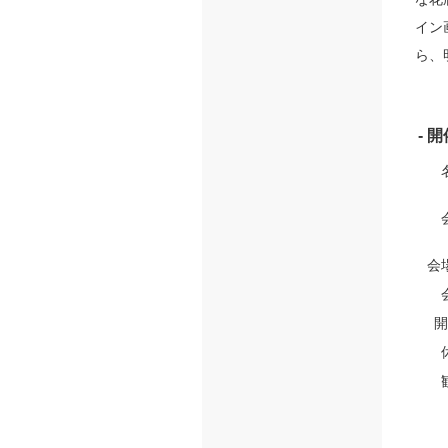
イン
ら、
- 
会
開