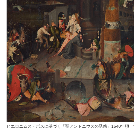
ヒエロニムス・ボスに基づく「聖アントニウスの誘惑」1540年頃 油彩、板 Muse