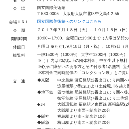
名 称
国立国際美術館
会 場
〒530-0005 大阪府大阪市北区中之島4-2-55
国立国際美術館へのリンクはこちら
会場ＵＲＬ
２０１７年７月１８日（火）～１０月１５日（日
会 期
10:00～17:00、金曜日は19:00まで（入場は閉館
開館時間
月曜日 ※ただし9月18日（月・祝）、10月9日（
休館日
一般1500円（1300円） 大学生1200円（1000円）
観覧料
※（ ）内は20名以上の団体料金、中学生以下無料
※心身に障がいのある方とその付添者1名無料（証
※本料金で同時開催の「コレクション展」もご覧
◆京阪 中之島線 渡辺橋駅(2番出口)より南西へ
交 通
淀屋橋駅(7番出口)より土佐堀川を越え西
◆地下鉄 四つ橋線 肥後橋駅(3番出口)より西へ徒
御堂筋線 淀屋橋駅(7番出口)より土佐堀川
◆JR 大阪環状線 福島駅／東西線 新福島駅(2
大阪駅より南西へ徒歩約20分
◆阪神 福島駅より南へ徒歩約10分
◆阪急 梅田駅より南西へ徒歩約20分