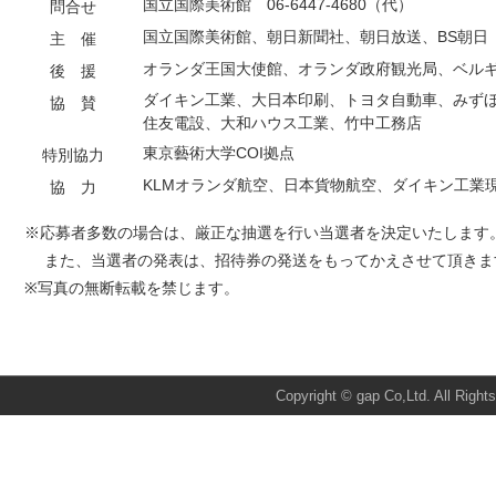
国立国際美術館 06-6447-4680（代）
問合せ
国立国際美術館、朝日新聞社、朝日放送、BS朝日
主 催
オランダ王国大使館、オランダ政府観光局、ベル
後 援
ダイキン工業、大日本印刷、トヨタ自動車、みず
協 賛
住友電設、大和ハウス工業、竹中工務店
東京藝術大学COI拠点
特別協力
KLMオランダ航空、日本貨物航空、ダイキン工業
協 力
※応募者多数の場合は、厳正な抽選を行い当選者を決定いたします
また、当選者の発表は、招待券の発送をもってかえさせて頂きま
※写真の無断転載を禁じます。
Total:2511 Today:4 Yesterday:1
Copyright © gap Co,Ltd. All Right