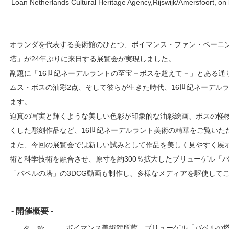
Loan Netherlands Cultural Heritage Agency,Rijswijk/Amersfoort, o
オランダを代表する美術館のひとつ、ボイマンス・ファン・ベーニ
塔」が24年ぶりに来日する展覧会が実現しました。
副題に「16世紀ネーデルラントの至宝－ボスを超えて－」とある通
ムス・ボスの油彩2点、そして彼らが生きた時代、16世紀ネーデル
ます。
迫真の写実と輝くような美しい色彩が印象的な油彩絵画、ボスの怪
くした彫刻作品など、16世紀ネーデルラント美術の精華をご覧いた
また、今回の展覧会では新しい試みとして作品を美しく見やすく展示
術と科学技術を融合させ、原寸を約300％拡大したブリューゲル「
「バベルの塔」の3DCG動画も制作し、多様なメディアを駆使して
- 開催概要 -
ボイマンス美術館所蔵 ブリューゲル「バベルの