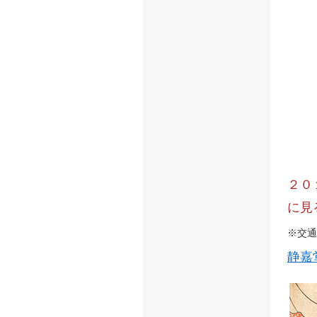
２０
に見
※交通
静嘉