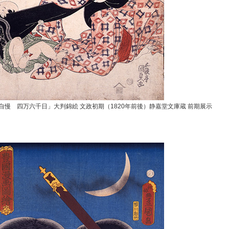
自慢 四万六千日」大判錦絵 文政初期（1820年前後）静嘉堂文庫蔵 前期展示