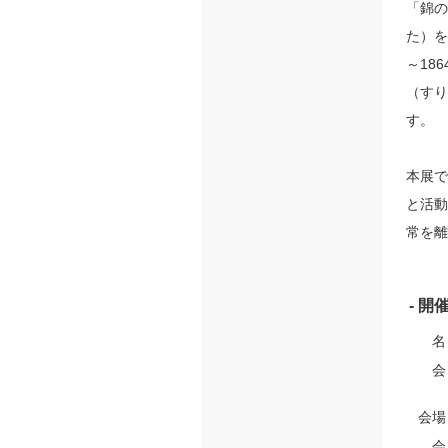
「錦の
た）を
～18
（すり
す。
本展で
と活動
常を離
- 開
名
会
会場
会