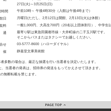
27日(火)～3月25日(日)
午前10時～ 午後4時30分（入館は午後4時まで）
館時間
月曜日(ただし、2月12日は開館、2月13日(火)は休館）
館日
一般1,000円、大高生700円（20名以上団体割引）、中学生
覧料
最寄り駅は東急田園都市線・大井町線の二子玉川駅です。
 通
そこからバスまたはタクシーでお越しください。
03-5777-8600（ハローダイヤル）
合せ
静嘉堂文庫美術館
 催
募者多数の場合は、厳正な抽選を行い当選者を決定いたします。
、当選者の発表は、招待券の発送をもってかえさせて頂きます。
真の無断転載を禁じます。
Total:2390 Today:4 Yesterday:0