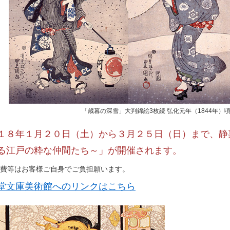
「歳暮の深雪」大判錦絵3枚続 弘化元年（1844年）頃
１８年１月２０日（土）から３月２５日（日）まで、静
る江戸の粋な仲間たち～」が開催されます。
費等はお客様ご自身でご負担願います。
堂文庫美術館へのリンクはこちら