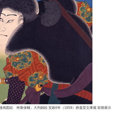
漫画図絵 袴垂保輔」大判錦絵 安政6年（1859）静嘉堂文庫蔵 前期展示