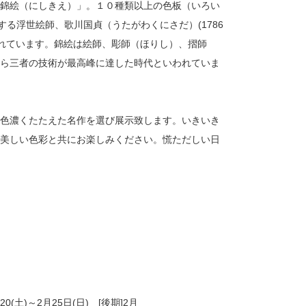
錦絵（にしきえ）」。１０種類以上の色板（いろい
る浮世絵師、歌川国貞（うたがわくにさだ）(1786
られています。錦絵は絵師、彫師（ほりし）、摺師
ら三者の技術が最高峰に達した時代といわれていま
色濃くたたえた名作を選び展示致します。いきいき
美しい色彩と共にお楽しみください。慌ただしい日
土)～2月25日(日) [後期]2月