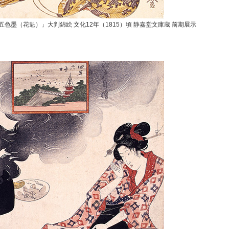
五色墨（花魁）」大判錦絵 文化12年（1815）頃 静嘉堂文庫蔵 前期展示