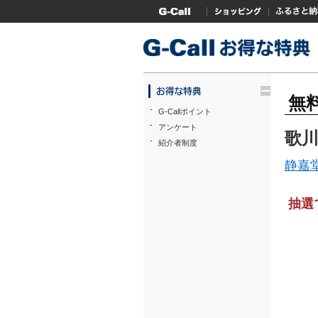
G-Callトップ
ショッピング
ふるさと
trigger
無
-
G-Callポイント
-
アンケート
歌
-
紹介者制度
静嘉
抽選