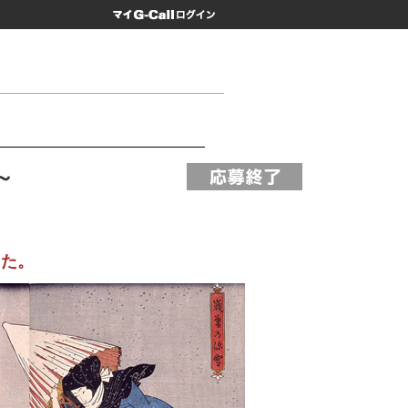
マイG-Call
～
た。