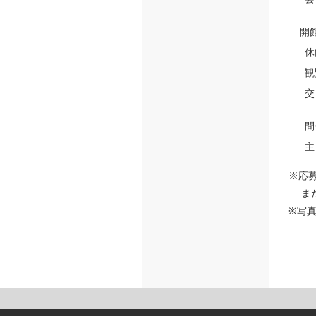
開
休
観
交
問
主
※応
また
※写