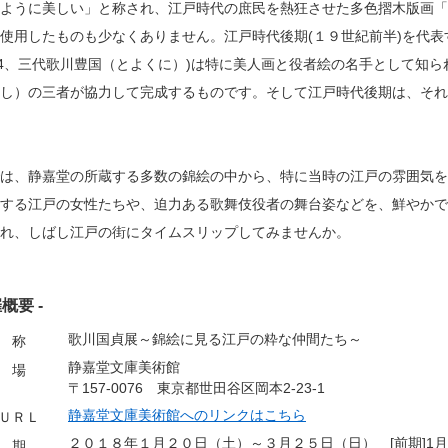
ように美しい」と称され、江戸時代の庶民を熱狂させた多色摺木版画「
使用したものも少なくありません。江戸時代後期(１９世紀前半)を代表す
64、三代歌川豊国（とよくに）)は特に美人画と役者絵の名手として知
し）の三者が協力して完成するものです。そして江戸時代後期は、それ
は、静嘉堂の所蔵する多数の錦絵の中から、特に当時の江戸の雰囲気を
する江戸の女性たちや、迫力ある歌舞伎役者の舞台姿などを、鮮やかで
れ、しばし江戸の街にタイムスリップしてみませんか。
催概要 -
歌川国貞展～錦絵に見る江戸の粋な仲間たち～
 称
静嘉堂文庫美術館
 場
〒157-0076 東京都世田谷区岡本2-23-1
静嘉堂文庫美術館へのリンクはこちら
ＵＲＬ
２０１８年１月２０日（土）～３月２５日（日） [前期]1月20(
 期