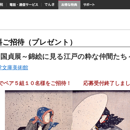
納税
電話・通信サービス
でんき
お得な特典
サポート
料ご招待（プレゼント）
川国貞展～錦絵に見る江戸の粋な仲間たち
堂文庫美術館
でペア５組１０名様をご招待！ 応募受付終了しまし