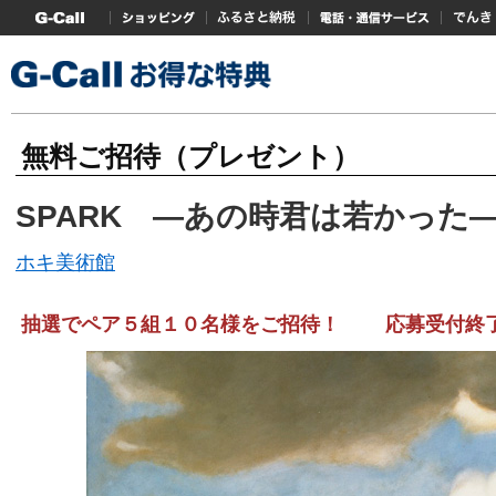
G-Callトップ
ショッピング
ふるさと納税
電話・通信サービス
でんき
無料ご招待（プレゼント）
SPARK ―あの時君は若かった
ホキ美術館
抽選でペア５組１０名様をご招待！ 応募受付終