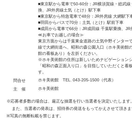
■東京駅から電車で50-60分：JR横須賀線・総武
換、JR外房線土気（とけ）駅下車
■東京駅から特急電車で48分：JR外房線 大網駅下
■羽田からバスで70分：土気（とけ）駅前下車
■成田から電車で66分：JR成田線 千葉駅乗換、J
≪お車でお越しの場合≫
東京方面からは千葉東金道路の土気中野インター
線で大網街道へ、昭和の森公園入口（ホキ美術館
館の看板あり）を左折ください。
※ホキ美術館の住所は新しいためナビゲーション
「昭和の森正面入り口」を目指していただくと看
す。
ホキ美術館 TEL. 043-205-1500（代表）
問合せ
ホキ美術館
主 催
※応募者多数の場合は、厳正な抽選を行い当選者を決定いたします
また、当選者の発表は、招待券の発送をもってかえさせて頂きま
※写真の無断転載を禁じます。