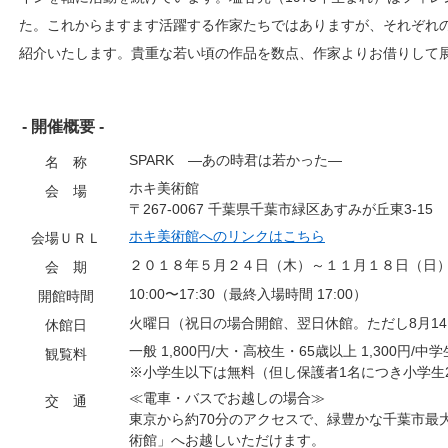
た。これからますます活躍する作家たちではありますが、それぞれの
紹介いたします。貴重な若い頃の作品を数点、作家よりお借りして
- 開催概要 -
SPARK ―あの時君は若かった―
名 称
ホキ美術館
会 場
〒267-0067 千葉県千葉市緑区あすみが丘東3-15
ホキ美術館へのリンクはこちら
会場ＵＲＬ
２０１８年５月２４日（木）～１１月１８日（日
会 期
10:00〜17:30（最終入場時間 17:00）
開館時間
火曜日（祝日の場合開館、翌日休館。ただし8月14
休館日
一般 1,800円/大・高校生・65歳以上 1,300円/中学
観覧料
※小学生以下は無料（但し保護者1名につき小学生
≪電車・バスでお越しの場合≫
交 通
東京から約70分のアクセスで、緑豊かな千葉市最
術館」へお越しいただけます。