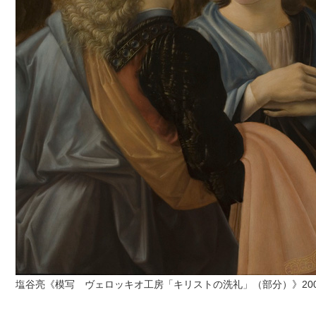
塩谷亮《模写 ヴェロッキオ工房「キリストの洗礼」（部分）》20