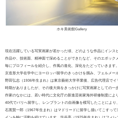
ホキ美術館Gallery
現在活躍している写実画家が若かった頃、どのような作品にインス
作品や、技術面、精神面で深めることができたなど、そのエポック
毎にプロフィールを紹介し、作風の進化、深化をたどっていきます。
京造形大学在学中にヨーロッパ留学のきっかけを掴み、フェルメー
野田弘志（1936年生まれ）は東京藝術大学卒業後、広告代理店で
時期がありましたが、その後大病をきっかけに写実画家としての一
作家のなかには、若い時代に文化庁の新進芸術家海外研修制度により
40代でパリへ留学し、レンブラントの自画像を模写したことにより
石黒賢一郎（1967年生まれ）はマドリードに留学し描いてこすっ
インを軸に活動を続けています。塩谷亮（1975年生まれ）はフィ