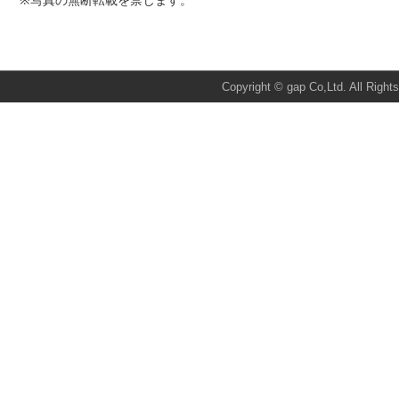
※写真の無断転載を禁じます。
Total:929 Today:1 Yesterday:1
Copyright © gap Co,Ltd. All Right