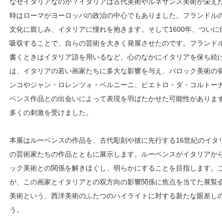
なぜイタリアなのか？イタリアは古代美術やルネサンス美術が栄え
時はローマがヨーロッパの政治の中心でもありました。フランドル
文化に親しみ、イタリアに憧れを抱きます。そして1600年、ついに
吸収することで、自らの芸術を大きく発展させたのです。フランド
書くときはイタリア語を用いるなど、心のなかにイタリアを保ち続
は、イタリアの若い画家たちに多大な影響を与え、バロック美術の
ンコやジャン・ロレンツォ・ベルニーニ、ピエトロ・ダ・コルトー
ベンス作品との出会いによって表現を羽ばたかせた可能性があります
多くの刺激を受けました。
本展はルーベンスの作品を、古代彫刻や彼に先行する16世紀のイタ
の芸術家たちの作品とともに展示します。ルーベンスがイタリアか
ック美術との関係を解きほぐし、明らかにすることを目指します。
が、この画家とイタリアとの双方向の影響関係に焦点を当てた展覧
美術という、西洋美術のふたつのハイライトに対する新たな眼差し
う。