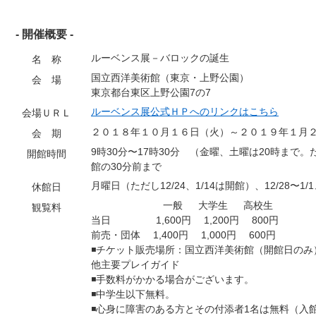
- 開催概要 -
ルーベンス展－バロックの誕生
名 称
国立西洋美術館（東京・上野公園）
会 場
東京都台東区上野公園7の7
ルーベンス展公式ＨＰへのリンクはこちら
会場ＵＲＬ
２０１８年１０月１６日（火）～２０１９年１月
会 期
9時30分〜17時30分 （金曜、土曜は20時まで。た
開館時間
館の30分前まで
月曜日（ただし12/24、1/14は開館）、12/28〜1/1、
休館日
一般 大学生 高校生
観覧料
当日 1,600円 1,200円 800円
前売・団体 1,400円 1,000円 600円
◾チケット販売場所：国立西洋美術館（開館日のみ）
他主要プレイガイド
◾手数料がかかる場合がございます。
◾中学生以下無料。
◾心身に障害のある方とその付添者1名は無料（入