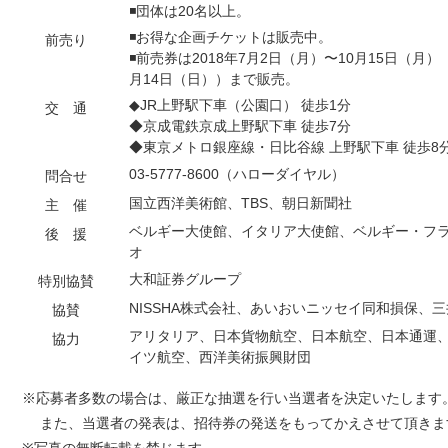
◾団体は20名以上。
◾お得な企画チケットは販売中。
前売り
◾前売券は2018年7月2日（月）〜10月15日（月
月14日（日））まで販売。
◆JR上野駅下車（公園口） 徒歩1分
交 通
◆京成電鉄京成上野駅下車 徒歩7分
◆東京メトロ銀座線・日比谷線 上野駅下車 徒歩8
03-5777-8600（ハローダイヤル）
問合せ
国立西洋美術館、TBS、朝日新聞社
主 催
ベルギー大使館、イタリア大使館、ベルギー・フラン
後 援
オ
大和証券グループ
特別協賛
NISSHA株式会社、あいおいニッセイ同和損保、
協賛
アリタリア、日本貨物航空、日本航空、日本通運、
協力
イツ航空、西洋美術振興財団
※応募者多数の場合は、厳正な抽選を行い当選者を決定いたします
また、当選者の発表は、招待券の発送をもってかえさせて頂きま