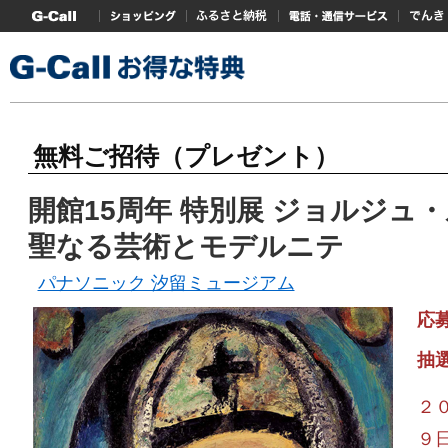
G-Callトップ
ショッピング
ふるさと納税
電話・通信サービス
でんき
無料ご招待（プレゼント）
開館15周年 特別展 ジョルジュ
聖なる芸術とモデルニテ
パナソニック 汐留ミュージアム
応
抽
２
９