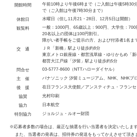
午前10時より午後6時まで（ご入館は午後5時30分
開館時間
で（ご入館は午後7時30分まで）
水曜日（但し11月21・28日、12月5日は開館）
休館日
一般：1000円、65歳以上：900円、大学生：7
観覧料
20名以上の団体は100円割引。
障がい者手帳をご提示の方、および付添者1名ま
ＪＲ「新橋」駅より徒歩約8分
交 通
東京メトロ銀座線・都営浅草線・ゆりかもめ「新
都営大江戸線「汐留」駅より徒歩約5分
03-5777-8600（NTTハローダイヤル）
問合せ
パナソニック 汐留ミュージアム、NHK、NHK
主 催
在日フランス大使館／アンスティチュ・フランセ
後 援
光村印刷
協賛
日本航空
協力
ジョルジュ・ルオー財団
特別協力
※応募者多数の場合は、厳正な抽選を行い当選者を決定いたしま
また、当選者の発表は、招待券の発送をもってかえさせて頂き