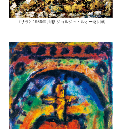
《サラ》1956年 油彩 ジョルジュ・ルオー財団蔵