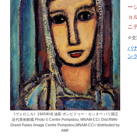
ー
ョ
ニ
※交
パ
ン
《ヴェロニカ》1945年頃 油彩 ポンピドゥー・センター パリ国立
近代美術館蔵 Photo © Centre Pompidou, MNAM-CCI, Dist.RMN-
Grand Palais /image Centre Pompidou,MNAM-CCI / distributed by
AMF