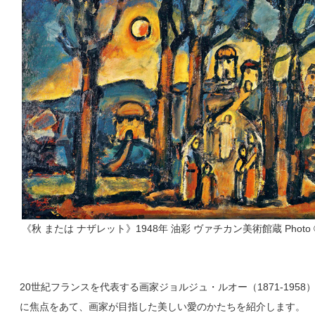
《秋 または ナザレット》1948年 油彩 ヴァチカン美術館蔵 Photo © Governat
20世紀フランスを代表する画家ジョルジュ・ルオー（1871-19
に焦点をあて、画家が目指した美しい愛のかたちを紹介します。