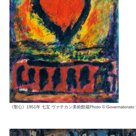
《聖心》1951年 七宝 ヴァチカン美術館蔵Photo © Governatorato S.C.V.