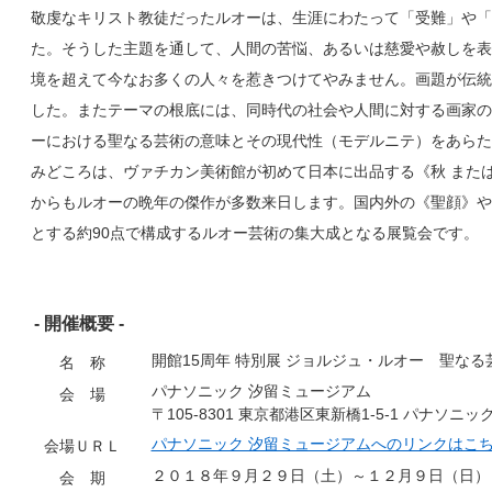
敬虔なキリスト教徒だったルオーは、生涯にわたって「受難」や「
た。そうした主題を通して、人間の苦悩、あるいは慈愛や赦しを表
境を超えて今なお多くの人々を惹きつけてやみません。画題が伝統
した。またテーマの根底には、同時代の社会や人間に対する画家の
ーにおける聖なる芸術の意味とその現代性（モデルニテ）をあらた
みどころは、ヴァチカン美術館が初めて日本に出品する《秋 また
からもルオーの晩年の傑作が多数来日します。国内外の《聖顔》や
とする約90点で構成するルオー芸術の集大成となる展覧会です。
- 開催概要 -
開館15周年 特別展 ジョルジュ・ルオー 聖な
名 称
パナソニック 汐留ミュージアム
会 場
〒105-8301 東京都港区東新橋1-5-1 パナソニ
パナソニック 汐留ミュージアムへのリンクはこ
会場ＵＲＬ
２０１８年９月２９日（土）～１２月９日（日）
会 期