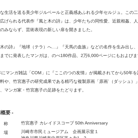
な生活を送る美少年ジルベールと正義感あふれる少年セルジュ。この二
広げられる代表作『風と木の詩』は、少年たちの同性愛、近親相姦、人
のみならず、芸術表現の新しい扉を開きました。
木の詩』『地球（テラ）へ…』『天馬の血族』などの名作を生み出し、
までに発表したマンガは、のべ180作品、2万6,000ページにもおよび
7年にマンガ雑誌「COM」に『ここのつの友情』が掲載されてから50
料や、竹宮惠子の研究成果である精巧な複製原画「原画´（ダッシュ）」
、マンガ家・竹宮惠子の足跡をたどります。
催概要 -
竹宮惠子 カレイドスコープ 50th Anniversary
 称
川崎市市民ミュージアム 企画展示室１
 場