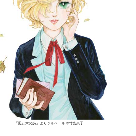
『風と木の詩』よりジルベール ©竹宮惠子