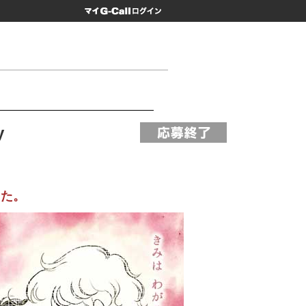
マイG-Call
y
た。