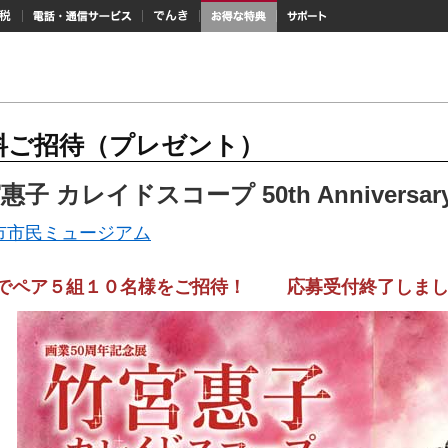
納税
電話・通信サービス
でんき
お得な特典
サポート
料ご招待（プレゼント）
惠子 カレイドスコープ 50th Anniversar
市市民ミュージアム
でペア５組１０名様をご招待！ 応募受付終了しまし