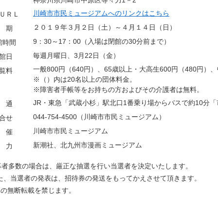
神奈川県川崎市中原区等々力1－2
川崎市市民ミュージアムへのリンクはこちら
ＵＲＬ
２０１９年３月２日（土）～４月１４日（日）
 期
9：30～17：00（入場は閉館の30分前まで）
館時間
毎週月曜日、3月22日（金）
館日
一般800円（640円）、65歳以上・大高生600円（480円
覧料
※（）内は20名以上の団体料金。
※障害者手帳等をお持ちの方およびその介護者は無料。
JR・東急「武蔵小杉」駅北口1番乗り場からバスで約10分
 通
044-754-4500（川崎市市民ミュージアム）
合せ
川崎市市民ミュージアム
 催
新潮社、北九州市漫画ミュージアム
 力
募者多数の場合は、厳正な抽選を行い当選者を決定いたします。
、当選者の発表は、招待券の発送をもってかえさせて頂きます。
真の無断転載を禁じます。