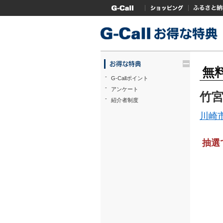
G-Callトップ
ショッピング
ふるさと
trigger
無
-
G-Callポイント
-
アンケート
竹宮
-
紹介者制度
川崎
抽選