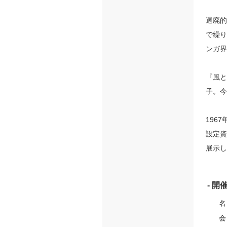
退廃的
で繰り
ンガ界
『風と
子。今
196
設定資
展示し
- 開
名
会