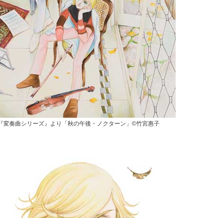
『変奏曲シリーズ』より「秋の午後・ノクターン」©竹宮惠子