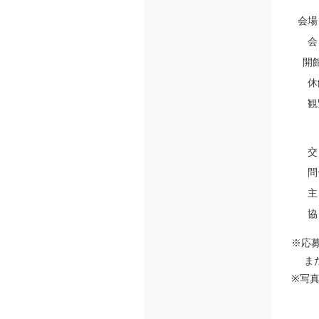
会場
会
開
休
観
交
問
主
協
※応
また
※写