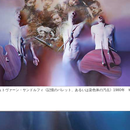
ュトヴァーン・サンドルフィ《記憶のパレット、あるいは染色体の汚点》1980年 