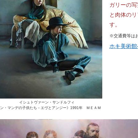
ガリーの写
と肉体のリ
す。
※交通費等は
ホキ美術館
イシュトヴァーン・サンドルフィ
ン・マンデの子供たち－エヴとアンジー》1991年 ＭＥＡＭ