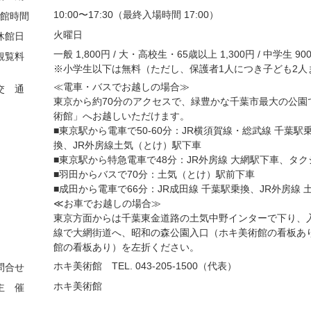
10:00〜17:30（最終入場時間 17:00）
館時間
火曜日
休館日
一般 1,800円 / 大・高校生・65歳以上 1,300円 / 中学生 90
観覧料
※小学生以下は無料（ただし、保護者1人につき子ども2人
≪電車・バスでお越しの場合≫
交 通
東京から約70分のアクセスで、緑豊かな千葉市最大の公園
術館」へお越しいただけます。
■東京駅から電車で50-60分：JR横須賀線・総武線 千葉駅
換、JR外房線土気（とけ）駅下車
■東京駅から特急電車で48分：JR外房線 大網駅下車、タク
■羽田からバスで70分：土気（とけ）駅前下車
■成田から電車で66分：JR成田線 千葉駅乗換、JR外房線
≪お車でお越しの場合≫
東京方面からは千葉東金道路の土気中野インターで下り、
線で大網街道へ、昭和の森公園入口（ホキ美術館の看板あ
館の看板あり）を左折ください。
ホキ美術館 TEL. 043-205-1500（代表）
問合せ
ホキ美術館
主 催