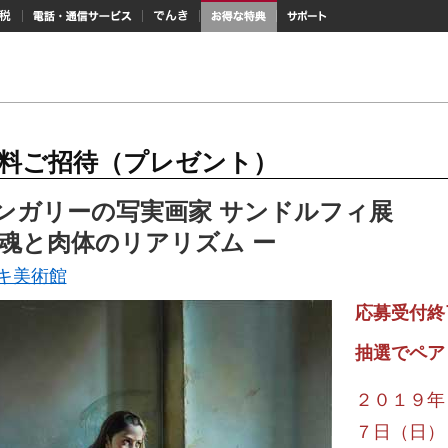
納税
電話・通信サービス
でんき
お得な特典
サポート
料ご招待（プレゼント）
ンガリーの写実画家 サンドルフィ展
 魂と肉体のリアリズム ー
キ美術館
応募受付終
抽選でペア
２０１９年
７日（日）