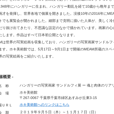
1948年にハンガリーに生まれ、ハンガリー動乱を経て10歳から晩年ま
画才を発揮し、世界各地で個展を開きました。没後10年の2016年にM
トでも展覧会が開かれました。細部まで克明に描いた人体が、美しく冷
だり抜け出てきたり、不思議な設定のなかで描かれています。画家の心
たします。作品はすべて日本初公開となります。
AMは世界の写実絵画を収集しており、ハンガリーの写実画家サンドルフ
ます。ホキ美術館では、5月17日～9月1日まで開催のMEAM所蔵のス
界の写実絵画をご紹介いたします。
開催概要 -
ハンガリーの写実画家 サンドルフィ展 ー 魂と肉体のリアリ
名 称
ホキ美術館
会 場
〒267-0067 千葉県千葉市緑区あすみが丘東3-15
ホキ美術館へのリンクはこちら
場ＵＲＬ
２０１９年９月５日（木）～１１月１７日（日）
会 期