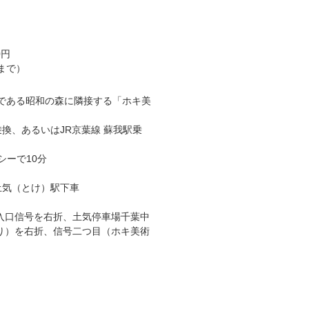
0円
まで）
である昭和の森に隣接する「ホキ美
乗換、あるいはJR京葉線 蘇我駅乗
シーで10分
 土気（とけ）駅下車
入口信号を右折、土気停車場千葉中
り）を右折、信号二つ目（ホキ美術