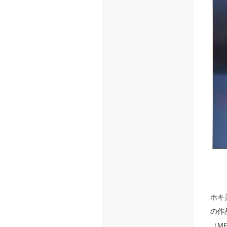
ホキ
の作
（M