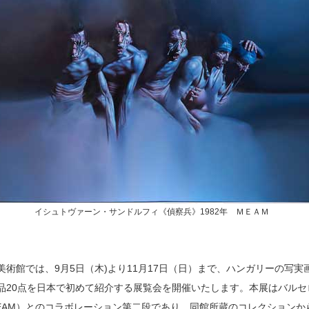
イシュトヴァーン・サンドルフィ《偵察兵》1982年 ＭＥＡＭ
美術館では、9月5日（木)より11月17日（日）まで、ハンガリーの写実
品20点を日本で初めて紹介する展覧会を開催いたします。本展はバルセ
EAM）とのコラボレーション第二段であり、同館所蔵のコレクションか