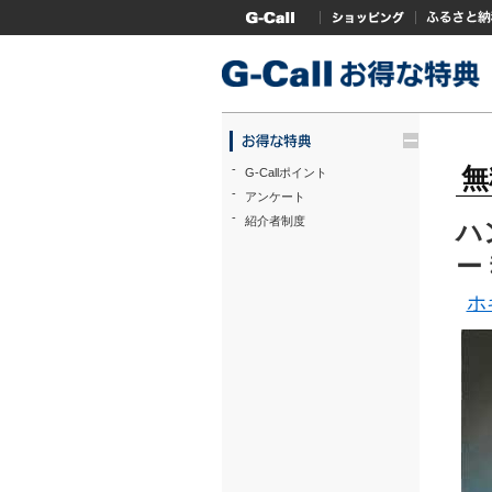
G-Callトップ
ショッピング
ふるさと
trigger
-
無
G-Callポイント
-
アンケート
-
紹介者制度
ハ
ー
ホ