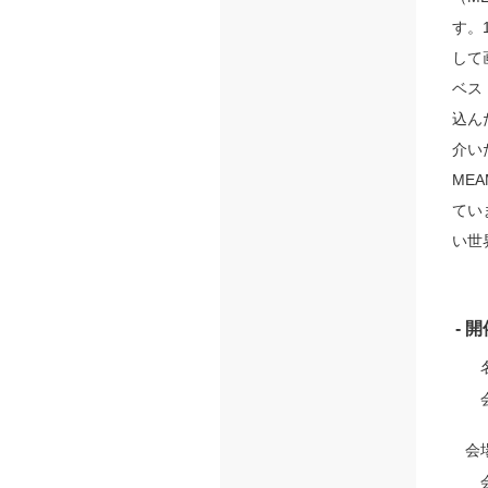
す。
して
ベス
込ん
介い
ME
てい
い世
- 
会