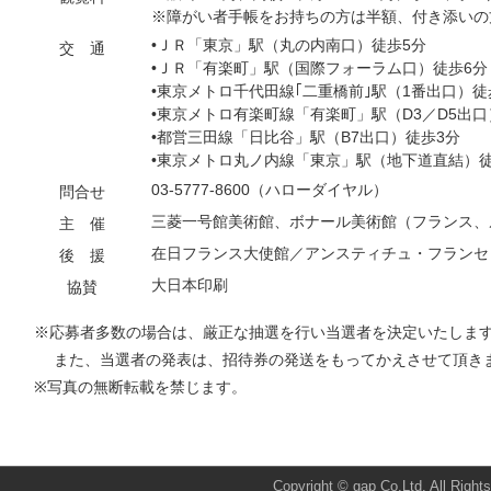
※障がい者手帳をお持ちの方は半額、付き添いの
•ＪＲ「東京」駅（丸の内南口）徒歩5分
交 通
•ＪＲ「有楽町」駅（国際フォーラム口）徒歩6分
•東京メトロ千代田線｢二重橋前｣駅（1番出口）徒
•東京メトロ有楽町線「有楽町」駅（D3／D5出口
•都営三田線「日比谷」駅（B7出口）徒歩3分
•東京メトロ丸ノ内線「東京」駅（地下道直結）徒
03-5777-8600（ハローダイヤル）
問合せ
三菱一号館美術館、ボナール美術館（フランス、
主 催
在日フランス大使館／アンスティチュ・フランセ
後 援
大日本印刷
協賛
※応募者多数の場合は、厳正な抽選を行い当選者を決定いたしま
また、当選者の発表は、招待券の発送をもってかえさせて頂き
※写真の無断転載を禁じます。
Total:1298 Today:1 Yesterday:3
Copyright © gap Co,Ltd. All Right