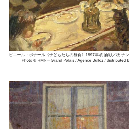
ピエール・ボナール《子どもたちの昼食》1897年頃 油彩／板 ナ
Photo © RMNーGrand Palais / Agence Bulloz / distributed 