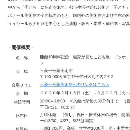
中から「子ども」に焦点をあて、都市生活や近代芸術と「子ども」
ボナール美術館の全面協力のもと、国内外の美術館および当館の所
ュイヤールらナビ派を中心とした油彩・版画・素描・挿絵本・写真
- 開催概要 -
開館10周年記念 画家が見たこども展 ゴッホ
名 称
ン
三菱一号館美術館
会 場
〒100-0005 東京都千代田区丸の内2-6-2
三菱一号館美術館へのリンクはこちら
会場ＵＲＬ
２０２０年２月１５日（土）～９月２２日（火・
会 期
10:00～18:00 ※入館は閉館の30分前まで 
開館時間
平日は21：00まで）
月曜休館 （但し、祝日・振替休日の場合、開館記
休館日
ーの3/30、4/27、5/25は開館）
一般1,700円、高校・大学生1000円、小・中学生
観覧料