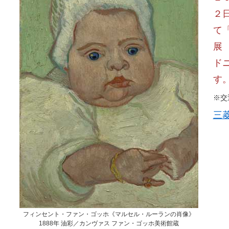
２
て
展
ド
す
※交
三
フィンセント・ファン・ゴッホ《マルセル・ルーランの肖像》
1888年 油彩／カンヴァス ファン・ゴッホ美術館蔵