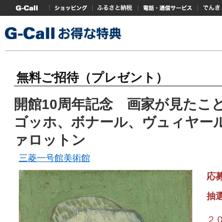
G-Callトップ
ショッピング
ふるさと納税
電話・通信サービス
でんき
無料ご招待（プレゼント）
開館10周年記念 画家が見たこ
ゴッホ、ボナール、ヴュィヤー
ァロットン
三菱一号館美術館
応
抽
２