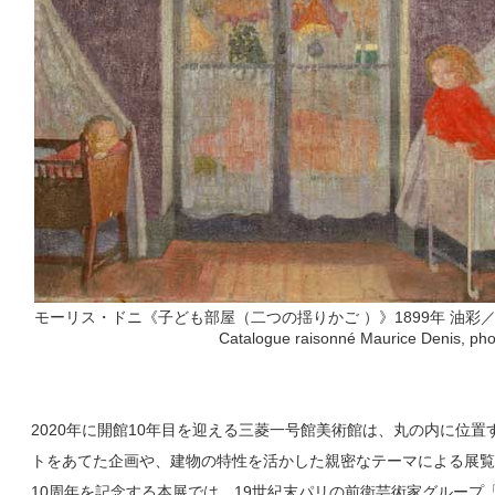
モーリス・ドニ《子ども部屋（二つの揺りかご ）》1899年 油彩
Catalogue raisonné Maurice Denis, phot
2020年に開館10年目を迎える三菱一号館美術館は、丸の内に位
トをあてた企画や、建物の特性を活かした親密なテーマによる展覧
10周年を記念する本展では、19世紀末パリの前衛芸術家グループ