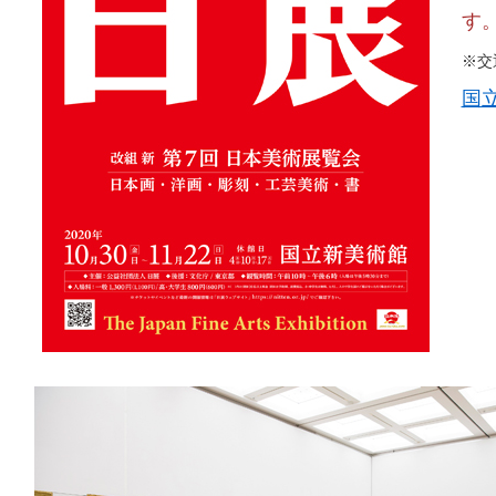
す
※交
国