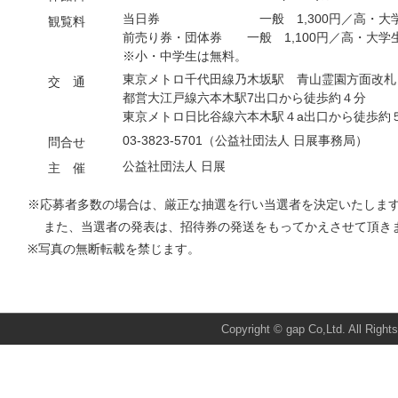
当日券 一般 1,300円／高・大学生
観覧料
前売り券・団体券 一般 1,100円／高・大学
※小・中学生は無料。
東京メトロ千代田線乃木坂駅 青山霊園方面改札
交 通
都営大江戸線六本木駅7出口から徒歩約４分
東京メトロ日比谷線六本木駅４a出口から徒歩約
03-3823-5701（公益社団法人 日展事務局）
問合せ
公益社団法人 日展
主 催
※応募者多数の場合は、厳正な抽選を行い当選者を決定いたしま
また、当選者の発表は、招待券の発送をもってかえさせて頂き
※写真の無断転載を禁じます。
Total:939 Today:3 Yesterday:2
Copyright © gap Co,Ltd. All Right