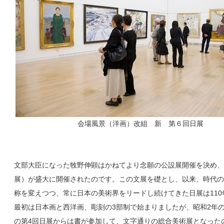
会場風景（洋画）改組 新 第６回日展
文部大臣になった牧野伸顕はかねてより念願の公設展開催を決め、
展）が盛大に開催されたのです。この文展を礎とし、以来、時代の
称を変えつつ、常に日本の美術界をリードし続けてきた日展は11
最初は日本画と西洋画、彫刻の3部制で始まりましたが、昭和2年の
の第4回日展からは書が参加して、文字通りの総合美術展となった