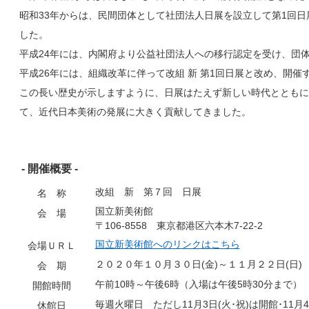
昭和33年からは、民間団体として社団法人日展を設立して第1回日
した。
平成24年には、内閣府より公益社団法人への移行認定を受け、団
平成26年には、組織改革に伴って改組 新 第1回日展と改め、開催
この長い歴史が示しますように、日展はたえず新しい時代とともに
て、近代日本美術の発展に大きく貢献してきました。
- 開催概要 -
改組 新 第７回 日展
名 称
国立新美術館
会 場
〒106-8558 東京都港区六本木7-22-2
国立新美術館へのリンクはこちら
会場ＵＲＬ
２０２０年１０月３０日(金)～１１月２２日(日)
会 期
午前10時～午後6時（入場は午後5時30分まで）
開館時間
毎週火曜日 ただし11月3日(火･祝)は開館･11月4日
休館日