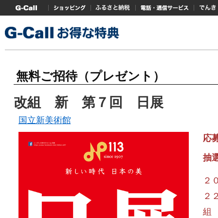
G-Callトップ
ショッピング
ふるさと納税
電話・通信サービス
でんき
無料ご招待（プレゼント）
改組 新 第７回 日展
国立新美術館
応
抽
２
２
組