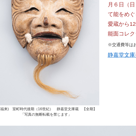
月６日（日
て能をめぐ
愛蔵から1
能面コレク
※交通費等は
静嘉堂文庫
(福来) 室町時代後期（16世紀） 静嘉堂文庫蔵 【全期】
「写真の無断転載を禁じます」