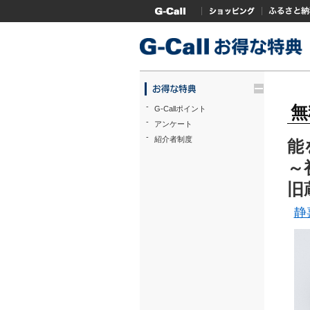
G-Callトップ
ショッピング
ふるさと
trigger
-
無
G-Callポイント
-
アンケート
-
紹介者制度
能
～
旧
静