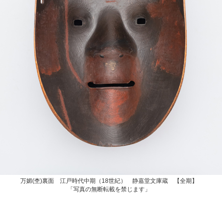
万媚(杢)裏面 江戸時代中期（18世紀） 静嘉堂文庫蔵 【全期】
「写真の無断転載を禁じます」