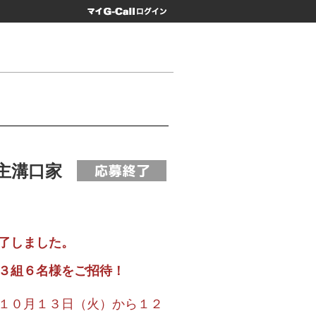
マイG-Call
主溝口家
了しました。
３組６名様をご招待！
１０月１３日（火）から１２