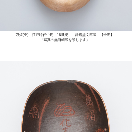
万媚(杢) 江戸時代中期（18世紀） 静嘉堂文庫蔵 【全期】
「写真の無断転載を禁じます」