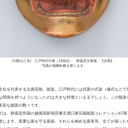
大飛出(三光) 江戸時代中期（18世紀） 静嘉堂文庫蔵 【全期】
「写真の無断転載を禁じます」
文化を代表する古典芸能、能楽。江戸時代には武家の式楽（儀式などで
な関係を持つようになったのは大きな特徴といえるでしょう。この能楽
多彩な能面の数々です。
では、静嘉堂所蔵の越後国新発田藩主溝口家旧蔵能面コレクション67面
致します。貴重な面を守る面袋、それらを納める面箪笥、全てが揃った