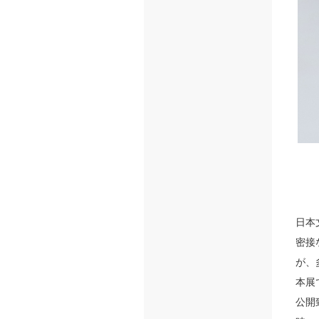
日本
密接
が、
本展
公開