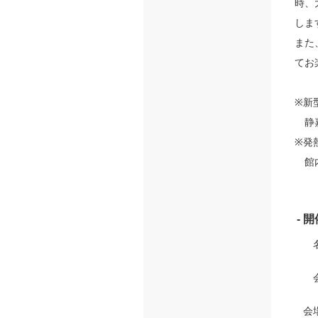
時、
しま
また
てお
※新
静嘉
※発
館内
- 
会