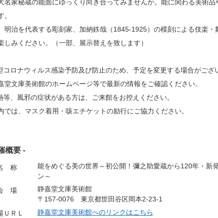
大名家秘蔵の能面にゆっくり向き合ってみませんか。能に関わる美術品
す。
、明治を代表する彫刻家、加納鉄哉（1845-1925）の模刻による伎楽
楽しみください。（一部、展示替えを致します）
型コロナウィルス感染予防及び防止のため、予定を変更する場合がござ
堂文庫美術館のホームページ等で最新の情報をご確認ください。
熱等、風邪の症状がある方は、ご来館をお控えください。
では、マスク着用・咳エチケットの励行にご協力ください。
開催概要 -
能をめぐる美の世界～初公開！彌之助愛蔵から120年・新
名 称
ン～
静嘉堂文庫美術館
会 場
〒157-0076 東京都世田谷区岡本2-23-1
静嘉堂文庫美術館へのリンクはこちら
場ＵＲＬ