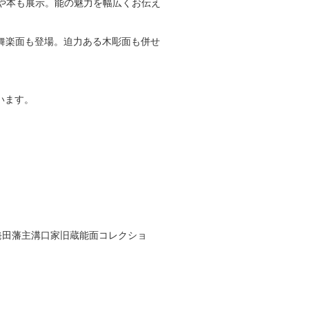
や本も展示。能の魅力を幅広くお伝え
・舞楽面も登場。迫力ある木彫面も併せ
います。
発田藩主溝口家旧蔵能面コレクショ