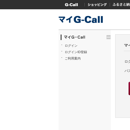
G-Callトップ
ショッピング
ふるさと
trigger
-
マイ
ログイン
-
ログインID登録
-
ご利用案内
ロ
パ