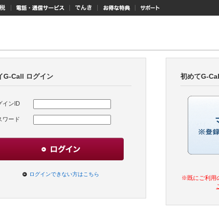
納税
電話・通信サービス
でんき
お得な特典
サポート
G-Call ログイン
初めてG-Ca
グインID
スワード
ログインできない方はこちら
※既にご利用の