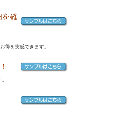
細を確
約/お得を実感できます。
！
す。