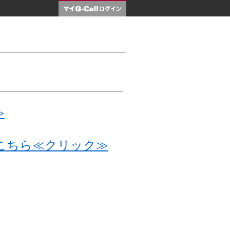
マイG-Call
≫
こちら≪クリック≫