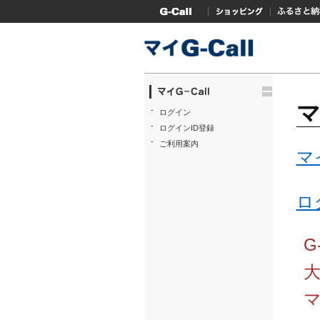
G-Callトップ
ショッピング
ふるさと
trigger
マ
-
ログイン
-
ログインID登録
-
ご利用案内
マ
ロ
G
マ